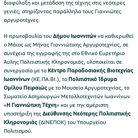
διαφύλαξη και μετάδοση της τέχνης στις νεότερες
γενιές, στηρίζοντας παράλληλα τους Γιαννιώτες
αργυροτέχνες.
Μουσείο Μαρμαροτεχνίας
Η πρωτοβουλία του
Δήμου Ιωαννιτών
να καθιερωθεί
ο Μάιος ως Μήνας Γιαννιώτικης Αργυροτεχνίας, σε
συνέχεια της εγγραφής της στο Εθνικό Ευρετήριο
Μουσείο Περιβάλλοντος Στυμφαλίας
Άυλης Πολιτιστικής Κληρονομιάς, υλοποιείται σε
συνεργασία με το
Κέντρο Παραδοσιακής Βιοτεχνίας
Ιωαννίνων
(ΚΕ.ΠΑ.ΒΙ.), το
Πολιτιστικό Ίδρυμα
Ομίλου Πειραιώς
με το Μουσείο Αργυροτεχνίας, το
Μουσείο Μαστίχας Χίου
Σωματείο Ασημουργών Μεταλλοτεχνιτών Ιωαννίνων
«
Η Γιαννιώτικη Τέχνη
» και με την αμέριστη
υποστήριξη της
Διεύθυνσης Νεότερης Πολιτιστικής
Κληρονομιάς
(ΔΙΝΕΠΟΚ) του Υπουργείου
Μουσείο Αργυροτεχνίας
Πολιτισμού.