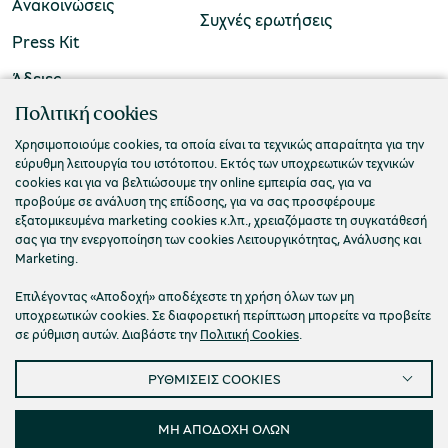
Ανακοινώσεις
Συχνές ερωτήσεις
Press Kit
Άδειες
ΠΟΛΙΤΙΣΤΙΚΟ ΙΔΡΥΜΑ ΟΜΙΛΟΥ ΠΕΙΡΑΙΩΣ
Πολιτική cookies
Τ. 210 3256922
Χρησιμοποιούμε cookies, τα οποία είναι τα τεχνικώς απαραίτητα για την
εύρυθμη λειτουργία του ιστότοπου. Εκτός των υποχρεωτικών τεχνικών
Ε. info@piop.gr
cookies και για να βελτιώσουμε την online εμπειρία σας, για να
προβούμε σε ανάλυση της επίδοσης, για να σας προσφέρουμε
εξατομικευμένα marketing cookies κ.λπ., χρειαζόμαστε τη συγκατάθεσή
ΣΥΝΔΕΘΕΙΤΕ ΜΑΖΙ ΜΑΣ
σας για την ενεργοποίηση των cookies Λειτουργικότητας, Ανάλυσης και
Marketing.
Επιλέγοντας «Αποδοχή» αποδέχεστε τη χρήση όλων των μη
υποχρεωτικών cookies. Σε διαφορετική περίπτωση μπορείτε να προβείτε
σε ρύθμιση αυτών. Διαβάστε την
Πολιτική Cookies
.
ΡΥΘΜΙΣΕΙΣ COOKIES
Πολιτική απορρήτου
Όροι χρήσης
Cookies
Προσβασιμότητα
Ρυθμίσεις Cookies
ΜΗ ΑΠΟΔΟΧΗ ΟΛΩΝ