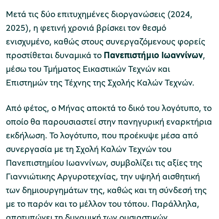
Μετά τις δύο επιτυχημένες διοργανώσεις (2024,
2025), η φετινή χρονιά βρίσκει τον θεσμό
χολικές ομάδες
ενισχυμένο, καθώς στους συνεργαζόμενους φορείς
παιδευτικά προγράμματα
προστίθεται δυναμικά το
Πανεπιστήμιο Ιωαννίνων
,
μέσω του Τμήματος Εικαστικών Τεχνών και
line εισιτήρια
Επιστημών της Τέχνης της Σχολής Καλών Τεχνών.
ορά εισιτηρίων
Από φέτος, ο Μήνας αποκτά το δικό του λογότυπο, το
οποίο θα παρουσιαστεί στην πανηγυρική εναρκτήρια
εκδήλωση. Το λογότυπο, που προέκυψε μέσα από
συνεργασία με τη Σχολή Καλών Τεχνών του
Πανεπιστημίου Ιωαννίνων, συμβολίζει τις αξίες της
Γιαννιώτικης Αργυροτεχνίας, την υψηλή αισθητική
των δημιουργημάτων της, καθώς και τη σύνδεσή της
με το παρόν και το μέλλον του τόπου. Παράλληλα,
αποτυπώνει τη δυναμική των ουσιαστικών