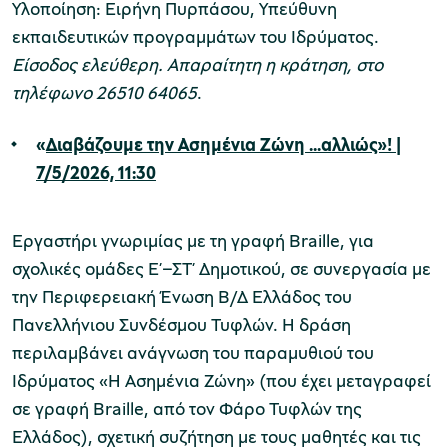
Υλοποίηση: Ειρήνη Πυρπάσου, Υπεύθυνη
εκπαιδευτικών προγραμμάτων του Ιδρύματος.
Είσοδος ελεύθερη. Απαραίτητη η κράτηση, στο
τηλέφωνο 26510 64065
.
«
Διαβάζουμε την Ασημένια Ζώνη ...αλλιώς»! |
7/5/2026, 11:30
Εργαστήρι γνωριμίας με τη γραφή Braille, για
σχολικές ομάδες Ε’–ΣΤ’ Δημοτικού, σε συνεργασία με
την Περιφερειακή Ένωση Β/Δ Ελλάδος του
Πανελλήνιου Συνδέσμου Τυφλών. Η δράση
περιλαμβάνει ανάγνωση του παραμυθιού του
Ιδρύματος «Η Ασημένια Ζώνη» (που έχει μεταγραφεί
σε γραφή Braille, από τον Φάρο Τυφλών της
Ελλάδος), σχετική συζήτηση με τους μαθητές και τις