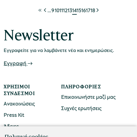
…
9
10
11
12
13
14
15
16
17
18
Newsletter
Εγγραφείτε για να λαμβάνετε νέα και ενημερώσεις.
Εγγραφή
ΧΡΉΣΙΜΟΙ
ΠΛΗΡΟΦΟΡΊΕΣ
ΣΎΝΔΕΣΜΟΙ
Επικοινωνήστε μαζί μας
Ανακοινώσεις
Συχνές ερωτήσεις
Press Kit
Άδειες
ΠΟΛΙΤΙΣΤΙΚΟ ΙΔΡΥΜΑ ΟΜΙΛΟΥ ΠΕΙΡΑΙΩΣ
Πολιτική cookies