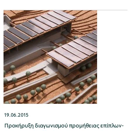
χολικές ομάδες
παιδευτικά προγράμματα
line εισιτήρια
ορά εισιτηρίων
19.06.2015
Προκήρυξη διαγωνισμού προμήθειας επίπλων-