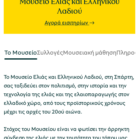
Μουσείο Ελιάς και Ελληνικού
Λαδιού
Μουσείο Ελιάς και Ελληνικού Λαδιού
Αγορά εισιτηρίων
Το Μουσείο
Συλλογές
Μουσειακή μάθηση
Πληροφ
Μουσείο Βιομηχανικής Ελαιουργίας
Το Μουσείο Ελιάς και Ελληνικού Λαδιού, στη Σπάρτη,
Λέσβου
σας ταξιδεύει στον πολιτισμό, στην ιστορία και την
τεχνολογία της ελιάς και της ελαιοπαραγωγής στον
ελλαδικό χώρο, από τους προϊστορικούς χρόνους
μέχρι τις αρχές του 20ού αιώνα.
Μουσείο Πλινθοκεραμοποιίας N. & Σ.
Τσαλαπάτα
Στόχος του Μουσείου είναι να φωτίσει την άρρηκτη
σύνδεση της ελιάς με την ταυτότητα του τόπου μας