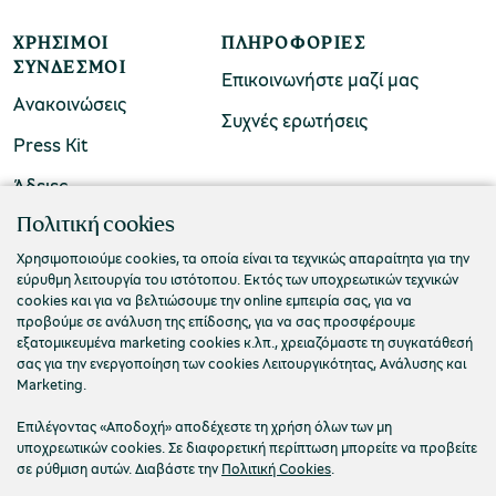
ΧΡΉΣΙΜΟΙ
ΠΛΗΡΟΦΟΡΊΕΣ
ΣΎΝΔΕΣΜΟΙ
Επικοινωνήστε μαζί μας
Ανακοινώσεις
Συχνές ερωτήσεις
Press Kit
Άδειες
ΠΟΛΙΤΙΣΤΙΚΟ ΙΔΡΥΜΑ ΟΜΙΛΟΥ ΠΕΙΡΑΙΩΣ
Πολιτική cookies
Τ. 210 3256922
Χρησιμοποιούμε cookies, τα οποία είναι τα τεχνικώς απαραίτητα για την
εύρυθμη λειτουργία του ιστότοπου. Εκτός των υποχρεωτικών τεχνικών
Ε. info@piop.gr
cookies και για να βελτιώσουμε την online εμπειρία σας, για να
προβούμε σε ανάλυση της επίδοσης, για να σας προσφέρουμε
εξατομικευμένα marketing cookies κ.λπ., χρειαζόμαστε τη συγκατάθεσή
ΣΥΝΔΕΘΕΙΤΕ ΜΑΖΙ ΜΑΣ
σας για την ενεργοποίηση των cookies Λειτουργικότητας, Ανάλυσης και
Marketing.
Επιλέγοντας «Αποδοχή» αποδέχεστε τη χρήση όλων των μη
υποχρεωτικών cookies. Σε διαφορετική περίπτωση μπορείτε να προβείτε
σε ρύθμιση αυτών. Διαβάστε την
Πολιτική Cookies
.