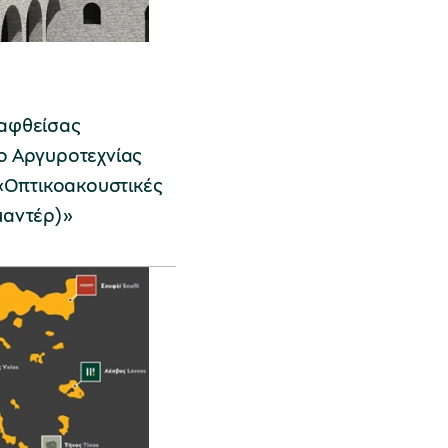
αφθείσας
ο Αργυροτεχνίας
 «Οπτικοακουστικές
μαντέρ)»