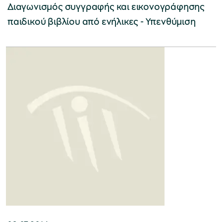
Διαγωνισμός συγγραφής και εικονογράφησης
παιδικού βιβλίου από ενήλικες - Yπενθύμιση
χολικές ομάδες
παιδευτικά προγράμματα
line εισιτήρια
ορά εισιτηρίων