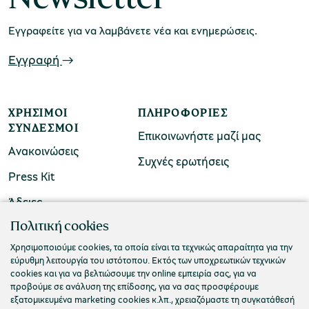
Εγγραφείτε για να λαμβάνετε νέα και ενημερώσεις.
Εγγραφή
ΧΡΉΣΙΜΟΙ
ΠΛΗΡΟΦΟΡΊΕΣ
ΣΎΝΔΕΣΜΟΙ
Επικοινωνήστε μαζί μας
Ανακοινώσεις
Συχνές ερωτήσεις
Press Kit
Άδειες
ΠΟΛΙΤΙΣΤΙΚΟ ΙΔΡΥΜΑ ΟΜΙΛΟΥ ΠΕΙΡΑΙΩΣ
Πολιτική cookies
Τ. 210 3256922
Χρησιμοποιούμε cookies, τα οποία είναι τα τεχνικώς απαραίτητα για την
εύρυθμη λειτουργία του ιστότοπου. Εκτός των υποχρεωτικών τεχνικών
Ε. info@piop.gr
cookies και για να βελτιώσουμε την online εμπειρία σας, για να
προβούμε σε ανάλυση της επίδοσης, για να σας προσφέρουμε
εξατομικευμένα marketing cookies κ.λπ., χρειαζόμαστε τη συγκατάθεσή
ΣΥΝΔΕΘΕΙΤΕ ΜΑΖΙ ΜΑΣ