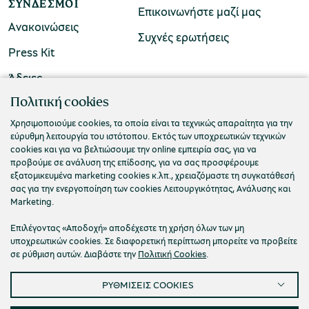
ΣΎΝΔΕΣΜΟΙ
Επικοινωνήστε μαζί μας
Ανακοινώσεις
Συχνές ερωτήσεις
Press Kit
Άδειες
ΠΟΛΙΤΙΣΤΙΚΟ ΙΔΡΥΜΑ ΟΜΙΛΟΥ ΠΕΙΡΑΙΩΣ
Πολιτική cookies
Τ. 210 3256922
Χρησιμοποιούμε cookies, τα οποία είναι τα τεχνικώς απαραίτητα για την
εύρυθμη λειτουργία του ιστότοπου. Εκτός των υποχρεωτικών τεχνικών
Ε. info@piop.gr
cookies και για να βελτιώσουμε την online εμπειρία σας, για να
προβούμε σε ανάλυση της επίδοσης, για να σας προσφέρουμε
εξατομικευμένα marketing cookies κ.λπ., χρειαζόμαστε τη συγκατάθεσή
ΣΥΝΔΕΘΕΙΤΕ ΜΑΖΙ ΜΑΣ
σας για την ενεργοποίηση των cookies Λειτουργικότητας, Ανάλυσης και
Marketing.
Επιλέγοντας «Αποδοχή» αποδέχεστε τη χρήση όλων των μη
υποχρεωτικών cookies. Σε διαφορετική περίπτωση μπορείτε να προβείτε
σε ρύθμιση αυτών. Διαβάστε την
Πολιτική Cookies
.
ΡΥΘΜΙΣΕΙΣ COOKIES
Πολιτική απορρήτου
Όροι χρήσης
Cookies