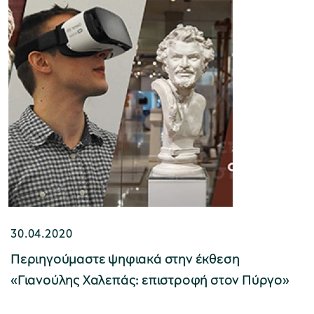
χολικές ομάδες
παιδευτικά προγράμματα
line εισιτήρια
ορά εισιτηρίων
30.04.2020
Περιηγούμαστε ψηφιακά στην έκθεση
«Γιανούλης Χαλεπάς: επιστροφή στον Πύργο»