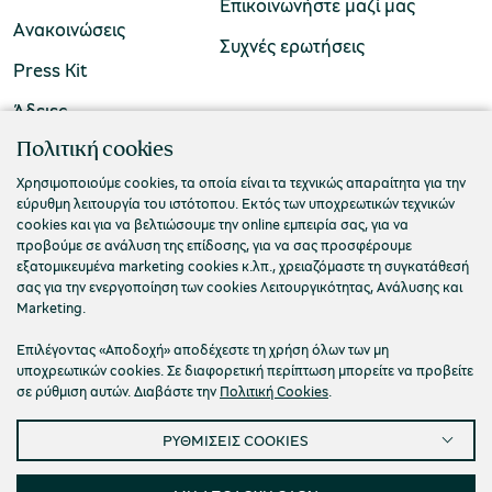
Επικοινωνήστε μαζί μας
Ανακοινώσεις
Συχνές ερωτήσεις
Press Kit
Άδειες
ΠΟΛΙΤΙΣΤΙΚΟ ΙΔΡΥΜΑ ΟΜΙΛΟΥ ΠΕΙΡΑΙΩΣ
Πολιτική cookies
Τ. 210 3256922
Χρησιμοποιούμε cookies, τα οποία είναι τα τεχνικώς απαραίτητα για την
εύρυθμη λειτουργία του ιστότοπου. Εκτός των υποχρεωτικών τεχνικών
Ε. info@piop.gr
cookies και για να βελτιώσουμε την online εμπειρία σας, για να
προβούμε σε ανάλυση της επίδοσης, για να σας προσφέρουμε
εξατομικευμένα marketing cookies κ.λπ., χρειαζόμαστε τη συγκατάθεσή
ΣΥΝΔΕΘΕΙΤΕ ΜΑΖΙ ΜΑΣ
σας για την ενεργοποίηση των cookies Λειτουργικότητας, Ανάλυσης και
Marketing.
Επιλέγοντας «Αποδοχή» αποδέχεστε τη χρήση όλων των μη
υποχρεωτικών cookies. Σε διαφορετική περίπτωση μπορείτε να προβείτε
σε ρύθμιση αυτών. Διαβάστε την
Πολιτική Cookies
.
ΡΥΘΜΙΣΕΙΣ COOKIES
Πολιτική απορρήτου
Όροι χρήσης
Cookies
Προσβασιμότητα
Ρυθμίσεις Cookies