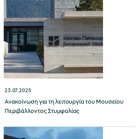
χολικές ομάδες
παιδευτικά προγράμματα
line εισιτήρια
ορά εισιτηρίων
23.07.2025
Aνακοίνωση για τη λειτουργία του Μουσείου
Περιβάλλοντος Στυμφαλίας