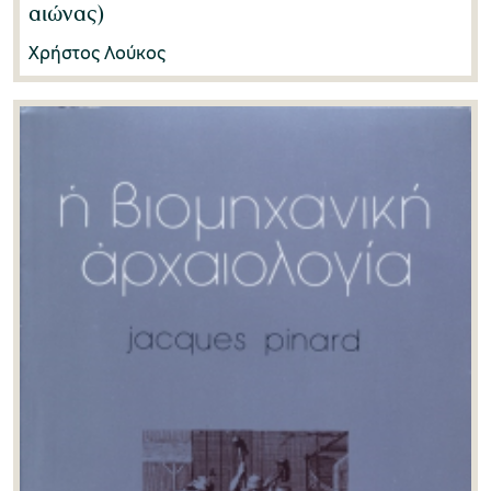
Stephanos Nomikos
(1)
αιώνας)
Tim Putnam
(1)
Χρήστος Λούκος