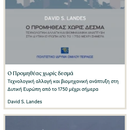
Σπύρος I. Ασδραχάς
(1)
Σταματίνα Μαλικούτη
(0)
Σταύρος Μαμαλούκος
(0)
Σταυρούλα-Βίλλυ Φωτοπούλου
(0)
Στέλιος Αγ. Παπαδόπουλος
(0)
Ο Προμηθέας χωρίς δεσμά
Στέλιος Παπαδόπουλος
(2)
Τεχνολογική αλλαγή και βιομηχανική ανάπτυξη στη
Δυτική Ευρώπη από το 1750 μέχρι σήμερα
Στέλλα Τσίγγου
(0)
David S. Landes
Στέφανος Νομικός
(1)
Στρατής Βογιατζής
(0)
Τζίνα Χατζηνικολάου
(0)