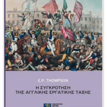
Θανάσης Καλαφάτης
(1)
Θανάσης Τσούμας
(1)
Ιόλη Ανδρεάδη
(0)
Ιωάννα Κατσιγιάννη
(1)
Ιωάννης Μιχαήλ
(0)
Καλή Τζώρτζη
(0)
Κατερίνα Παπαγαρυφάλλου
(0)
Κατερίνα Σέρβη
(0)
Κορνηλία Ζαρκιά
(1)
Κωνσταντίνα Δεμίρη
(1)