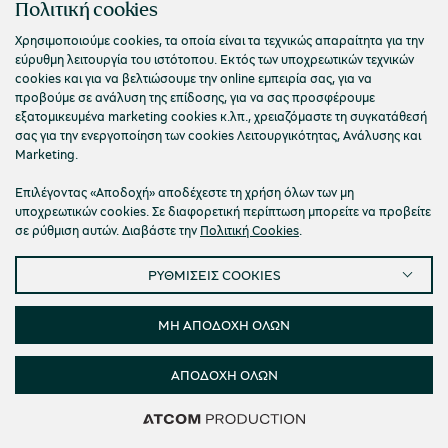
Πολιτική cookies
Χρησιμοποιούμε cookies, τα οποία είναι τα τεχνικώς απαραίτητα για την
εύρυθμη λειτουργία του ιστότοπου. Εκτός των υποχρεωτικών τεχνικών
cookies και για να βελτιώσουμε την online εμπειρία σας, για να
προβούμε σε ανάλυση της επίδοσης, για να σας προσφέρουμε
Βιομηχανία και κοινοτισμός
εξατομικευμένα marketing cookies κ.λπ., χρειαζόμαστε τη συγκατάθεσή
Η «Μηχανή του Κοινού» στην Αγία Παρασκευή
σας για την ενεργοποίηση των cookies Λειτουργικότητας, Ανάλυσης και
Marketing.
Λέσβου
Επιλέγοντας «Αποδοχή» αποδέχεστε τη χρήση όλων των μη
Ευρυδίκη Σιφναίου
υποχρεωτικών cookies. Σε διαφορετική περίπτωση μπορείτε να προβείτε
σε ρύθμιση αυτών. Διαβάστε την
Πολιτική Cookies
.
ΡΥΘΜΙΣΕΙΣ COOKIES
ΜΗ ΑΠΟΔΟΧΗ ΟΛΩΝ
ΑΠΟΔΟΧΗ ΟΛΩΝ
Δείτε 52
Δείτε 52
Δείτε 52
Φίλτρα
Καθαρισμός
αποτελέσματα
αποτελέσματα
αποτελέσματα