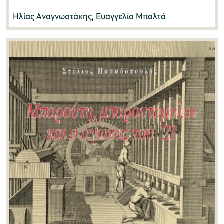
Γιάννης Αντωνίου
(0)
Ηλίας Αναγνωστάκης, Ευαγγελία Μπαλτά
Γιάννης Κίζης
(0)
Μουσείο Μαρμαροτεχνίας
Γιάννης Λώλος
(0)
Γιάννης Μπαγιώκος
(0)
Μουσείο Περιβάλλοντος Στυμφαλίας
Γιάννης Μπαφούνης
(1)
Γιάννης Πίκουλας
(0)
Γιάννης Πολύζος
(1)
Μουσείο Μαστίχας Χίου
Γιώργος Μαχαίρας
(1)
Γιώτα Οικονομάκη-Παπαδοπούλου
(0)
Μουσείο Αργυροτεχνίας
Δήμητρα Μαυροκορδάτου
(1)