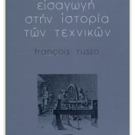
Τόνια Καφετζάκη
(0)
Φαίη Τζανετουλάκου
(0)
Φίλιππος Κατσιγιάννης
(0)
Χαράλαμπος Μπακιρτζής
(0)
Χαράλαμπος Μπούρας
(0)
Χάρη Μπέλλου
(1)
Χάρις Μέγα
(0)
Χρήστος Δεσύλλας
(1)
Χρήστος Λούκος
(1)
Χρήστος Μπουλώτης
(0)