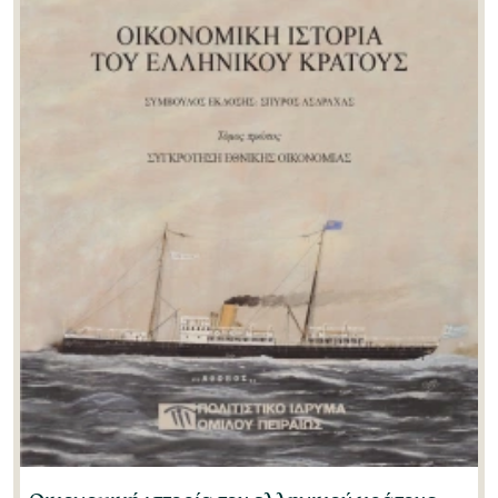
Μάχη Καραλή
(0)
Μάχη Οικονόμου
(0)
Μιχάλης Ρηγίνος
(0)
Μιχάλης Ψαλιδόπουλος
(1)
Νάντια Μαχά-Μπιζούμη
(0)
Νατάσσα Φιλιππουπολίτη
(0)
Νίκη Ψαρράκη-Μπελεσιώτη
(0)
Νικόλαος Παπαδόπουλος
(1)
Νίκος Δεμερτζής
(1)
Νίκος Μπελαβίλας
(1)