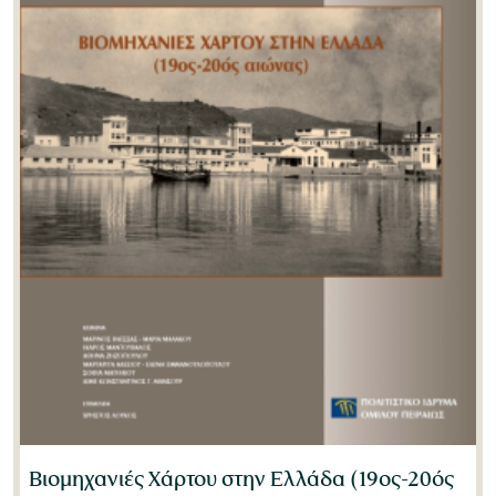
Judith Alfrey
(1)
Kornilia Zarkia
(1)
Massimo Negri
(0)
Michel Sivignon
(1)
Michelle L. Stefano
(0)
Peter Davis
(0)
Rainer Slotta
(1)
Sharon Macdonald
(0)
Stelios Papadopoulos
(1)
Βιομηχανιές Χάρτου στην Ελλάδα (19ος-20ός