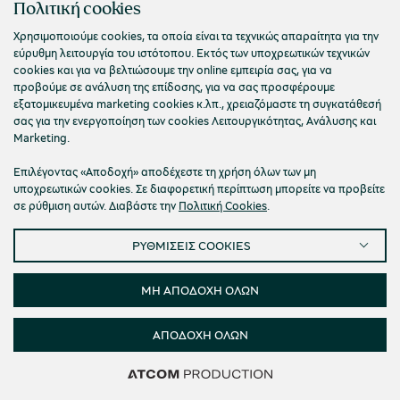
Πολιτική cookies
Χρησιμοποιούμε cookies, τα οποία είναι τα τεχνικώς απαραίτητα για την
εύρυθμη λειτουργία του ιστότοπου. Εκτός των υποχρεωτικών τεχνικών
cookies και για να βελτιώσουμε την online εμπειρία σας, για να
προβούμε σε ανάλυση της επίδοσης, για να σας προσφέρουμε
εξατομικευμένα marketing cookies κ.λπ., χρειαζόμαστε τη συγκατάθεσή
σας για την ενεργοποίηση των cookies Λειτουργικότητας, Ανάλυσης και
Marketing.
Επιλέγοντας «Αποδοχή» αποδέχεστε τη χρήση όλων των μη
υποχρεωτικών cookies. Σε διαφορετική περίπτωση μπορείτε να προβείτε
σε ρύθμιση αυτών. Διαβάστε την
Πολιτική Cookies
.
ΡΥΘΜΙΣΕΙΣ COOKIES
ΜΗ ΑΠΟΔΟΧΗ ΟΛΩΝ
ΑΠΟΔΟΧΗ ΟΛΩΝ
Δείτε 191
Δείτε 191
Δείτε 191
Φίλτρα
αποτελέσματα
αποτελέσματα
αποτελέσματα