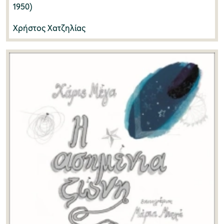
1950)
Γιάννης Αντωνίου
(3)
Χρήστος Χατζηλίας
Γιάννης Κίζης
(2)
Μουσείο Μαρμαροτεχνίας
Γιάννης Λώλος
(1)
Γιάννης Μπαγιώκος
(2)
Μουσείο Περιβάλλοντος Στυμφαλίας
Γιάννης Μπαφούνης
(1)
Γιάννης Πίκουλας
(1)
Γιάννης Πολύζος
(1)
Μουσείο Μαστίχας Χίου
Γιώργος Μαχαίρας
(1)
Γιώτα Οικονομάκη-Παπαδοπούλου
(1)
Μουσείο Αργυροτεχνίας
Δήμητρα Μαυροκορδάτου
(1)