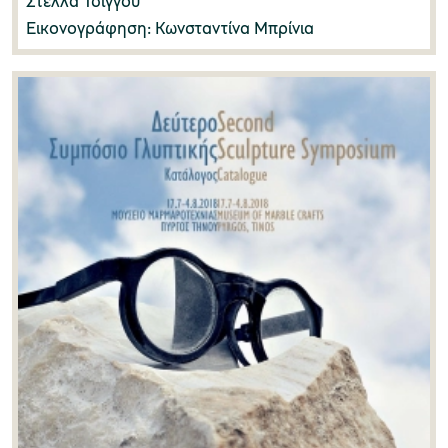
Στέλλα Τσίγγου
Εικονογράφηση: Κωνσταντίνα Μπρίνια
Τόνια Καφετζάκη
(1)
Φαίη Τζανετουλάκου
(1)
Φίλιππος Κατσιγιάννης
(8)
Χαράλαμπος Μπακιρτζής
(2)
Χαράλαμπος Μπούρας
(1)
Χάρη Μπέλλου
(1)
Χάρις Μέγα
(3)
Χρήστος Δεσύλλας
(1)
Χρήστος Λούκος
(1)
Χρήστος Μπουλώτης
(3)