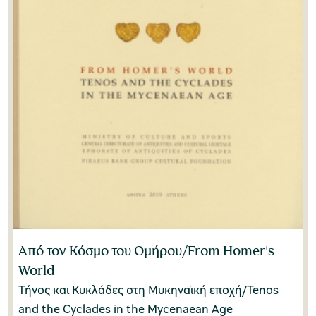
Μαργαρίτα Γραφάκου
(1)
Μαργαρίτα Δρίτσα
(1)
Μαρία Βενιζελέα
(1)
Μαρία Καλιοτζίδου
(1)
Μαρία Καράμπελα
(2)
Μαρία Κλίνη
(1)
Μαρία Παναγιωτίδη-Κεσίσογλου
(1)
Μαρία Συναρέλλη
(1)
Από τον Κόσμο του Ομήρου/From Homer's
World
Μαρίνα Νούτσου
(2)
Τήνος και Κυκλάδες στη Μυκηναϊκή εποχή/Tenos
Ματούλα Καραγιάννη-Τόλκα
(1)
and the Cyclades in the Mycenaean Age