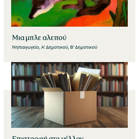
Μουσείο Μαρμαροτεχνίας
Μια μπλε αλεπού
Νηπιαγωγείο, Α' Δημοτικού, Β' Δημοτικού
Μουσείο Περιβάλλοντος Στυμφαλίας
Μουσείο Μαστίχας Χίου
Μουσείο Αργυροτεχνίας
Επιστροφή στο μέλλον