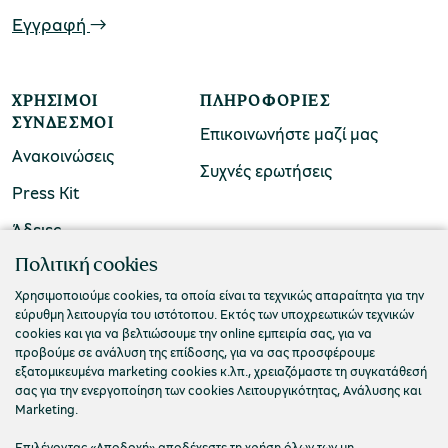
Εγγραφή
ΧΡΉΣΙΜΟΙ
ΠΛΗΡΟΦΟΡΊΕΣ
ΣΎΝΔΕΣΜΟΙ
Επικοινωνήστε μαζί μας
Ανακοινώσεις
Συχνές ερωτήσεις
Press Kit
Άδειες
ΠΟΛΙΤΙΣΤΙΚΟ ΙΔΡΥΜΑ ΟΜΙΛΟΥ ΠΕΙΡΑΙΩΣ
Πολιτική cookies
Τ. 210 3256922
Χρησιμοποιούμε cookies, τα οποία είναι τα τεχνικώς απαραίτητα για την
εύρυθμη λειτουργία του ιστότοπου. Εκτός των υποχρεωτικών τεχνικών
Ε. info@piop.gr
cookies και για να βελτιώσουμε την online εμπειρία σας, για να
προβούμε σε ανάλυση της επίδοσης, για να σας προσφέρουμε
εξατομικευμένα marketing cookies κ.λπ., χρειαζόμαστε τη συγκατάθεσή
ΣΥΝΔΕΘΕΙΤΕ ΜΑΖΙ ΜΑΣ
σας για την ενεργοποίηση των cookies Λειτουργικότητας, Ανάλυσης και
Marketing.
Επιλέγοντας «Αποδοχή» αποδέχεστε τη χρήση όλων των μη