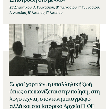
Στ' Δημοτικού, Α' Γυμνασίου, Β' Γυμνασίου, Γ' Γυμνασίου,
Α' Λυκείου, Β' Λυκείου, Γ' Λυκείου
χολικές ομάδες
παιδευτικά προγράμματα
line εισιτήρια
ορά εισιτηρίων
Σωροί χαρτιών: η υπαλληλική ζωή
όπως απεικονίζεται στην ποίηση, στη
λογοτεχνία, στον κινηματογράφο
αλλά και στα Ιστορικά Αρχεία ΠΙΟΠ