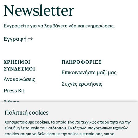
Newsletter
Μουσείο Μαρμαροτεχνίας
Εγγραφείτε για να λαμβάνετε νέα και ενημερώσεις.
Εγγραφή
Μουσείο Περιβάλλοντος Στυμφαλίας
ΧΡΉΣΙΜΟΙ
ΠΛΗΡΟΦΟΡΊΕΣ
ΣΎΝΔΕΣΜΟΙ
Επικοινωνήστε μαζί μας
Ανακοινώσεις
Συχνές ερωτήσεις
Press Kit
Μουσείο Μαστίχας Χίου
Άδειες
ΠΟΛΙΤΙΣΤΙΚΟ ΙΔΡΥΜΑ ΟΜΙΛΟΥ ΠΕΙΡΑΙΩΣ
Πολιτική cookies
Τ. 210 3256922
Χρησιμοποιούμε cookies, τα οποία είναι τα τεχνικώς απαραίτητα για την
Μουσείο Αργυροτεχνίας
εύρυθμη λειτουργία του ιστότοπου. Εκτός των υποχρεωτικών τεχνικών
Ε. info@piop.gr
cookies και για να βελτιώσουμε την online εμπειρία σας, για να