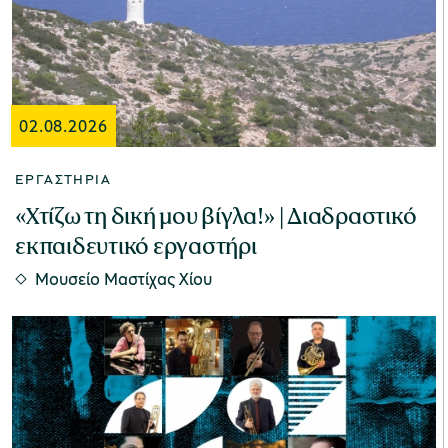
Μουσείο Μαρμαροτεχνίας
02.08.2026
ΕΡΓΑΣΤΉΡΙΑ
Μουσείο Περιβάλλοντος Στυμφαλίας
«Χτίζω τη δική μου βίγλα!» | Διαδραστικό
εκπαιδευτικό εργαστήρι
Μουσείο Μαστίχας Χίου
Μουσείο Μαστίχας Χίου
Μουσείο Αργυροτεχνίας