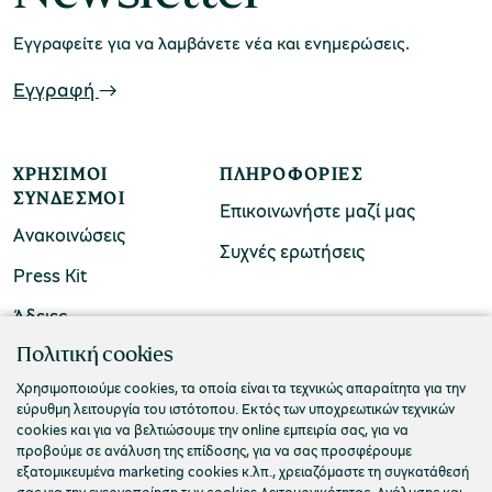
Εγγραφείτε για να λαμβάνετε νέα και ενημερώσεις.
Εγγραφή
ΧΡΉΣΙΜΟΙ
ΠΛΗΡΟΦΟΡΊΕΣ
ΣΎΝΔΕΣΜΟΙ
Επικοινωνήστε μαζί μας
Ανακοινώσεις
Συχνές ερωτήσεις
Press Kit
Άδειες
ΠΟΛΙΤΙΣΤΙΚΟ ΙΔΡΥΜΑ ΟΜΙΛΟΥ ΠΕΙΡΑΙΩΣ
Πολιτική cookies
Τ. 210 3256922
Χρησιμοποιούμε cookies, τα οποία είναι τα τεχνικώς απαραίτητα για την
εύρυθμη λειτουργία του ιστότοπου. Εκτός των υποχρεωτικών τεχνικών
Ε. info@piop.gr
cookies και για να βελτιώσουμε την online εμπειρία σας, για να
προβούμε σε ανάλυση της επίδοσης, για να σας προσφέρουμε
εξατομικευμένα marketing cookies κ.λπ., χρειαζόμαστε τη συγκατάθεσή
ΣΥΝΔΕΘΕΙΤΕ ΜΑΖΙ ΜΑΣ