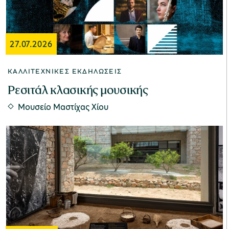
χολικές ομάδες
27.07.2026
παιδευτικά προγράμματα
ΚΑΛΛΙΤΕΧΝΙΚΈΣ ΕΚΔΗΛΏΣΕΙΣ
line εισιτήρια
Ρεσιτάλ κλασικής μουσικής
ορά εισιτηρίων
Μουσείο Μαστίχας Χίου