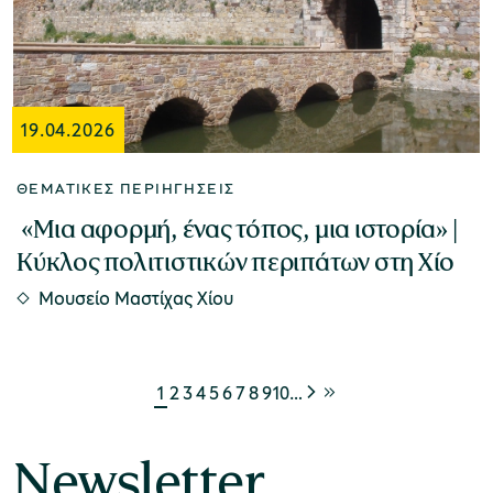
19.04.2026
ΘΕΜΑΤΙΚΈΣ ΠΕΡΙΗΓΉΣΕΙΣ
​ «Μια αφορμή, ένας τόπος, μια ιστορία» |
Κύκλος πολιτιστικών περιπάτων στη Χίο
Μουσείο Μαστίχας Χίου
1
2
3
4
5
6
7
8
9
10
…
Newsletter