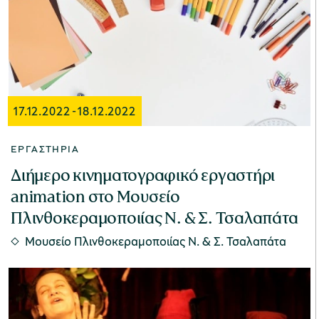
Μουσείο Μαρμαροτεχνίας
17.12.2022
-
18.12.2022
Μουσείο Περιβάλλοντος Στυμφαλίας
ΕΡΓΑΣΤΉΡΙΑ
Διήμερο κινηματογραφικό εργαστήρι
animation στο Μουσείο
Μουσείο Μαστίχας Χίου
Πλινθοκεραμοποιίας Ν. & Σ. Τσαλαπάτα
Μουσείο Πλινθοκεραμοποιίας N. & Σ. Τσαλαπάτα
Μουσείο Αργυροτεχνίας