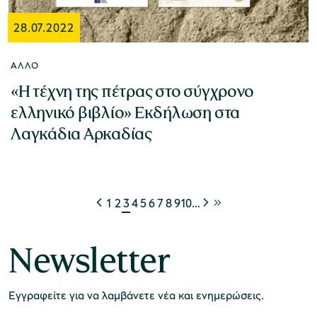
28.07.2022
ΆΛΛΟ
«Η τέχνη της πέτρας στο σύγχρονο
ελληνικό βιβλίο» Εκδήλωση στα
Λαγκάδια Αρκαδίας
1
2
3
4
5
6
7
8
9
10
…
Newsletter
Εγγραφείτε για να λαμβάνετε νέα και ενημερώσεις.