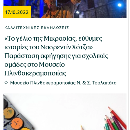
17.10.2022
ΚΑΛΛΙΤΕΧΝΙΚΈΣ ΕΚΔΗΛΏΣΕΙΣ
«Το γέλιο της Μικρασίας, εύθυμες
ιστορίες του Νασρεντίν Χότζα»
Παράσταση αφήγησης για σχολικές
ομάδες στο Μουσείο
Πλινθοκεραμοποιίας
Μουσείο Πλινθοκεραμοποιίας N. & Σ. Τσαλαπάτα