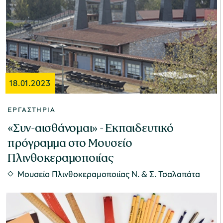
Μουσείο Ελιάς και Ελληνικού Λαδιού
18.01.2023
Μουσείο Βιομηχανικής Ελαιουργίας
ΕΡΓΑΣΤΉΡΙΑ
Λέσβου
«Συν-αισθάνομαι» - Εκπαιδευτικό
πρόγραμμα στο Μουσείο
Πλινθοκεραμοποιίας
Μουσείο Πλινθοκεραμοποιίας N. & Σ. Τσαλαπάτα
Μουσείο Πλινθοκεραμοποιίας N. & Σ.
Τσαλαπάτα