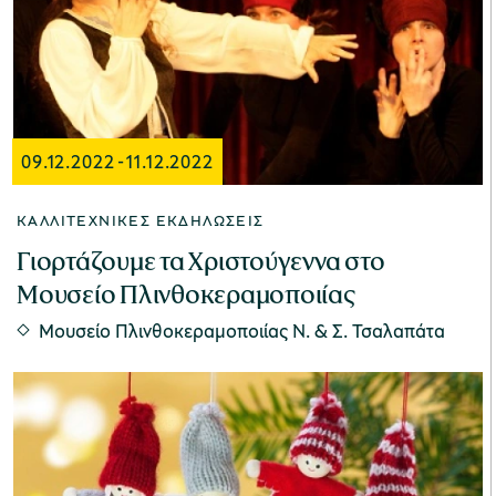
χολικές ομάδες
παιδευτικά προγράμματα
line εισιτήρια
09.12.2022
-
11.12.2022
ορά εισιτηρίων
ΚΑΛΛΙΤΕΧΝΙΚΈΣ ΕΚΔΗΛΏΣΕΙΣ
Γιορτάζουμε τα Χριστούγεννα στο
Μουσείο Πλινθοκεραμοποιίας
Μουσείο Πλινθοκεραμοποιίας N. & Σ. Τσαλαπάτα