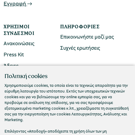
Εγγραφή
ΧΡΉΣΙΜΟΙ
ΠΛΗΡΟΦΟΡΊΕΣ
ΣΎΝΔΕΣΜΟΙ
Επικοινωνήστε μαζί μας
Ανακοινώσεις
Συχνές ερωτήσεις
Press Kit
Άδειες
ΠΟΛΙΤΙΣΤΙΚΟ ΙΔΡΥΜΑ ΟΜΙΛΟΥ ΠΕΙΡΑΙΩΣ
Πολιτική cookies
Τ. 210 3256922
Χρησιμοποιούμε cookies, τα οποία είναι τα τεχνικώς απαραίτητα για την
εύρυθμη λειτουργία του ιστότοπου. Εκτός των υποχρεωτικών τεχνικών
Ε. info@piop.gr
cookies και για να βελτιώσουμε την online εμπειρία σας, για να
προβούμε σε ανάλυση της επίδοσης, για να σας προσφέρουμε
εξατομικευμένα marketing cookies κ.λπ., χρειαζόμαστε τη συγκατάθεσή
ΣΥΝΔΕΘΕΙΤΕ ΜΑΖΙ ΜΑΣ
σας για την ενεργοποίηση των cookies Λειτουργικότητας, Ανάλυσης και
Marketing.
Επιλέγοντας «Αποδοχή» αποδέχεστε τη χρήση όλων των μη