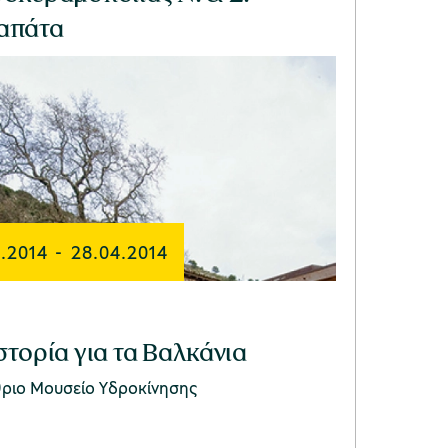
απάτα
.2014
-
28.04.2014
στορία για τα Βαλκάνια
θριο Μουσείο Υδροκίνησης