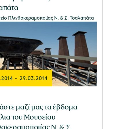
απάτα
είο Πλινθοκεραμοποιίας N. & Σ. Τσαλαπάτα
.2014
-
29.03.2014
άστε μαζί μας τα έβδομα
λια του Μουσείου
οκεραμοποιίας Ν. & Σ.