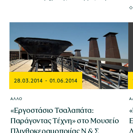
28.03.2014
-
01.06.2014
ΆΛΛΟ
Ά
«Εργοστάσιο Τσαλαπάτα:
«
Παράγοντας Τέχνη» στο Μουσείο
Ε
Πλινθοκεραμοποιίας Ν & Σ
Δ