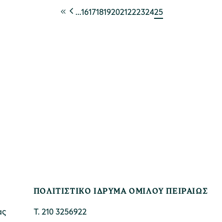
…
16
17
18
19
20
21
22
23
24
25
ΠΟΛΙΤΙΣΤΙΚΟ ΙΔΡΥΜΑ ΟΜΙΛΟΥ ΠΕΙΡΑΙΩΣ
ας
Τ. 210 3256922