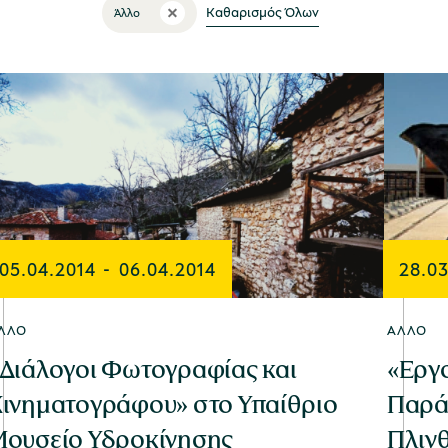
Καθαρισμός Όλων
Άλλο
05.04.2014
-
06.04.2014
28.03
ΛΛΟ
ΆΛΛΟ
Διάλογοι Φωτογραφίας και
«Εργ
ινηματογράφου» στο Υπαίθριο
Παρά
ουσείο Υδροκίνησης
Πλιν