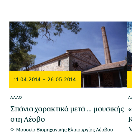
11.04.2014
-
26.05.2014
ΆΛΛΟ
Ά
Σπάνια χαρακτικά μετά … μουσικής
«
στη Λέσβο
Κ
Μ
Μουσείο Βιομηχανικής Ελαιουργίας Λέσβου