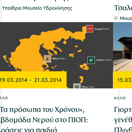
Τσαλ
Υπαίθριο Μουσείο Υδροκίνησης
Μουσ
19.03.2014
-
21.03.2014
15.03
ΛΛΟ
ΆΛΛΟ
Τα πρόσωπα του Χρόνου»,
Γιορτ
βδομάδα Νερού στο ΠΙΟΠ:
γενέθ
ράσεις για παιδιά
Πλινθ