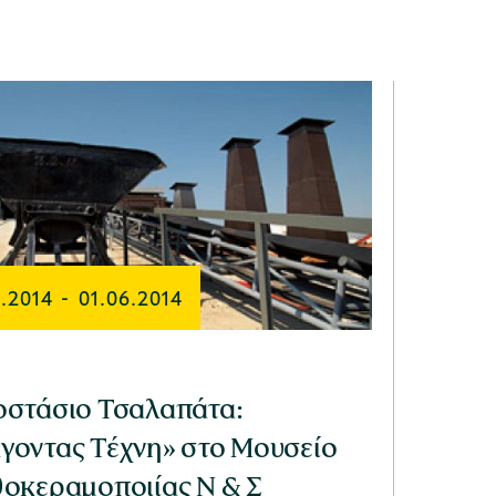
.2014
-
01.06.2014
οστάσιο Τσαλαπάτα:
γοντας Τέχνη» στο Μουσείο
θοκεραμοποιίας Ν & Σ