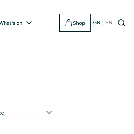
GR
EN
Shop
What's on
ος