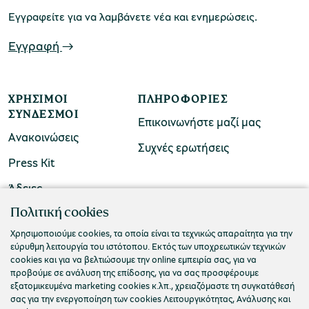
Εγγραφείτε για να λαμβάνετε νέα και ενημερώσεις.
Εγγραφή
ΧΡΉΣΙΜΟΙ
ΠΛΗΡΟΦΟΡΊΕΣ
ΣΎΝΔΕΣΜΟΙ
Επικοινωνήστε μαζί μας
Ανακοινώσεις
Συχνές ερωτήσεις
Press Kit
Άδειες
ΠΟΛΙΤΙΣΤΙΚΟ ΙΔΡΥΜΑ ΟΜΙΛΟΥ ΠΕΙΡΑΙΩΣ
Πολιτική cookies
Τ. 210 3256922
Χρησιμοποιούμε cookies, τα οποία είναι τα τεχνικώς απαραίτητα για την
εύρυθμη λειτουργία του ιστότοπου. Εκτός των υποχρεωτικών τεχνικών
Ε. info@piop.gr
cookies και για να βελτιώσουμε την online εμπειρία σας, για να
προβούμε σε ανάλυση της επίδοσης, για να σας προσφέρουμε
εξατομικευμένα marketing cookies κ.λπ., χρειαζόμαστε τη συγκατάθεσή
ΣΥΝΔΕΘΕΙΤΕ ΜΑΖΙ ΜΑΣ
σας για την ενεργοποίηση των cookies Λειτουργικότητας, Ανάλυσης και