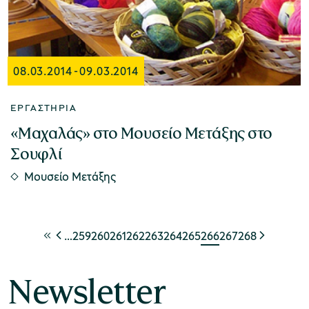
08.03.2014
-
09.03.2014
ΕΡΓΑΣΤΉΡΙΑ
«Μαχαλάς» στο Μουσείο Μετάξης στο
Σουφλί
Μουσείο Μετάξης
…
259
260
261
262
263
264
265
266
267
268
Newsletter