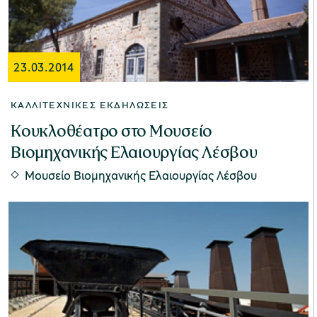
Μουσείο Ελιάς και Ελληνικού Λαδιού
23.03.2014
ΚΑΛΛΙΤΕΧΝΙΚΈΣ ΕΚΔΗΛΏΣΕΙΣ
Κουκλοθέατρο στο Μουσείο
Βιομηχανικής Ελαιουργίας Λέσβου
Μουσείο Βιομηχανικής Ελαιουργίας
Μουσείο Βιομηχανικής Ελαιουργίας Λέσβου
Λέσβου
Μουσείο Πλινθοκεραμοποιίας N. & Σ.
Τσαλαπάτα