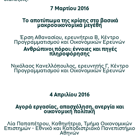
7 Μαρτίου 2016
χολικές ομάδες
Το αποτύπωμα της κρίσης στα βασικά
μακροοικονομικά μεγέθη
παιδευτικά προγράμματα
Έρση Αθανασίου, ερευνήτρια Β, Κέντρο
Προγραμματισμού και Οικονομικών Ερευνών
line εισιτήρια
Ανθρώπινοι πόροι: έννοιες και πηγές
πληροφόρησης
ορά εισιτηρίων
Νικόλαος Κανελλόπουλος, ερευνητής Γ, Κέντρο
Προγραμματισμού και Οικονομικών Ερευνών
4 Απριλίου 2016
Αγορά εργασίας, απασχόληση, ανεργία και
οικονομική πολιτική
Λία Παπαπέτρου, Καθηγήτρια, Τμήμα Οικονομικών
Επιστημών - Εθνικό και Καποδιστριακό Πανεπιστήμιο
Αθηνών