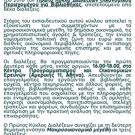
Περιεχομένου για Βιβλιοθήκες
, αποτελούμενο από
δέκα διαλέξεις.
Στόχος του εκπαιδευτικού αυτού κύκλου αποτελεί η
εξοικείωση των συμμετεχόντων με τα
Μουσείο Μαρμαροτεχνίας
μακροοικονομικά μεγέθη, τα δημόσια οικονομικά, τις
χρηματοπιστωτικές αγορές & τράπεζες, την ενιαία
νομισματική πολιτική στη ζώνη του ευρώ και το
διεθνές οικονομικό περιβάλλον, με την αντίστοιχη
ορολογία της οικονομικής επιστήμης και με τις
σχετικές πληροφοριακές πηγές.
Μουσείο Περιβάλλοντος Στυμφαλίας
Οι διαλέξεις θα πραγματοποιούνται την πρώτη
Δευτέρα κάθε μήνα, εκτός αργιών,
16.00-18.00, στο
Κέντρο Προγραμματισμού και Οικονομικών
Ερευνών (Αμερικής 11, Αθήνα).
Απευθύνονται σε
επαγγελματίες που εργάζονται σε βιβλιοθήκες,
αρχεία, κέντρα τεκμηρίωσης και άλλους φορείς, σε
φοιτητές βιβλιοθηκονομίας, καθώς και σε κάθε
Μουσείο Μαστίχας Χίου
επαγγελματία που ασχολείται με την πληροφόρηση
και ενημέρωση για οικονομικά θέματα. Οι ομιλητές,
έγκριτοι οικονομολόγοι, πανεπιστημιακοί, στελέχη
τραπεζών και φορέων, συνδυάζουν την επιστημονική
κατάρτιση με την πρακτική ανάλυση της οικονομικής
επικαιρότητας.
Μουσείο Αργυροτεχνίας
Ο Πρώτος Κύκλος Διαλέξεων συνεχίζει με τη δεύτερη
θεματική ενότητα
Μακροοικονομικά μεγέθη
σε τρεις
διαλέξεις.