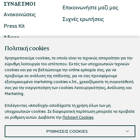
ΣΎΝΔΕΣΜΟΙ
Επικοινωνήστε μαζί μας
Ανακοινώσεις
Συχνές ερωτήσεις
Press Kit
Άδειες
ΠΟΛΙΤΙΣΤΙΚΟ ΙΔΡΥΜΑ ΟΜΙΛΟΥ ΠΕΙΡΑΙΩΣ
Πολιτική cookies
Τ. 210 3256922
Χρησιμοποιούμε cookies, τα οποία είναι τα τεχνικώς απαραίτητα για την
εύρυθμη λειτουργία του ιστότοπου. Εκτός των υποχρεωτικών τεχνικών
Ε. info@piop.gr
cookies και για να βελτιώσουμε την online εμπειρία σας, για να
προβούμε σε ανάλυση της επίδοσης, για να σας προσφέρουμε
εξατομικευμένα marketing cookies κ.λπ., χρειαζόμαστε τη συγκατάθεσή
ΣΥΝΔΕΘΕΙΤΕ ΜΑΖΙ ΜΑΣ
σας για την ενεργοποίηση των cookies Λειτουργικότητας, Ανάλυσης και
Marketing.
Επιλέγοντας «Αποδοχή» αποδέχεστε τη χρήση όλων των μη
υποχρεωτικών cookies. Σε διαφορετική περίπτωση μπορείτε να προβείτε
σε ρύθμιση αυτών. Διαβάστε την
Πολιτική Cookies
.
ΡΥΘΜΙΣΕΙΣ COOKIES
Πολιτική απορρήτου
Όροι χρήσης
Cookies