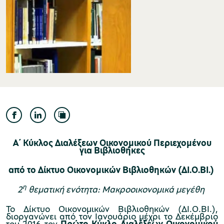
Μουσείο Ελιάς και Ελληνικού Λαδιού
Μουσείο Βιομηχανικής Ελαιουργίας
Λέσβου
Α΄ Κύκλος Διαλέξεων Οικονομικού Περιεχομένου
για Βιβλιοθήκες
από το Δίκτυο Οικονομικών Βιβλιοθηκών (ΔΙ.Ο.ΒΙ.)
η
2
θεματική ενότητα: Μακροοικονομικά μεγέθη
Μουσείο Πλινθοκεραμοποιίας N. & Σ.
Τσαλαπάτα
Το Δίκτυο Οικονομικών Βιβλιοθηκών (ΔΙ.Ο.ΒΙ.),
διοργανώνει από τον Ιανουάριο μέχρι το Δεκέμβριο
του 2016 τον
Πρώτο Κύκλο Διαλέξεων Οικονομικού