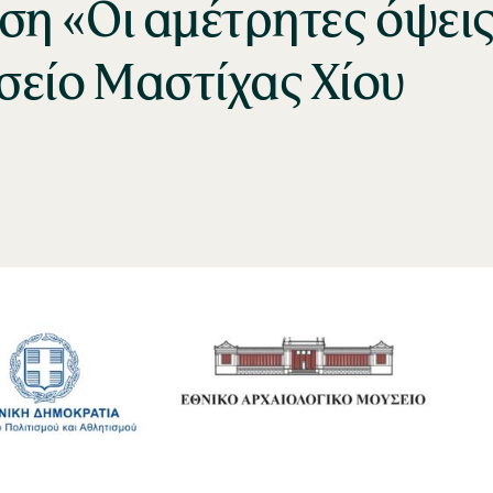
ση «Οι αμέτρητες όψει
σείο Μαστίχας Χίου