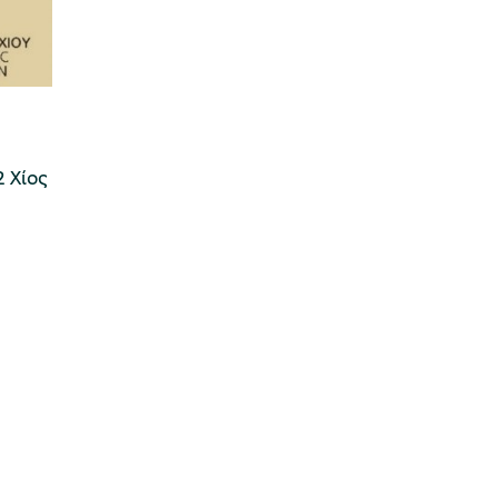
2 Χίος