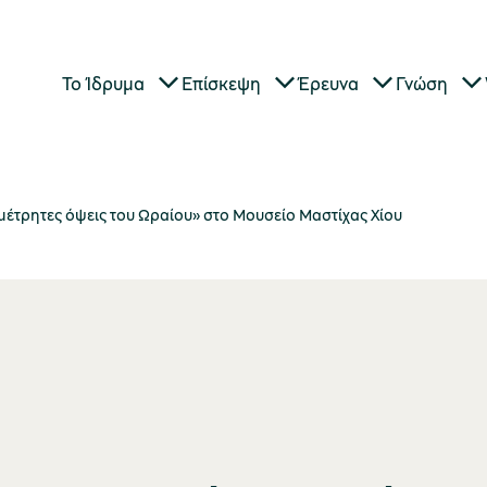
Το Ίδρυμα
Επίσκεψη
Έρευνα
Γνώση
αμέτρητες όψεις του Ωραίου» στο Μουσείο Μαστίχας Χίου