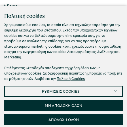
Άδειες
ΠΟΛΙΤΙΣΤΙΚΟ ΙΔΡΥΜΑ ΟΜΙΛΟΥ ΠΕΙΡΑΙΩΣ
Πολιτική cookies
Τ. 210 3256922
Χρησιμοποιούμε cookies, τα οποία είναι τα τεχνικώς απαραίτητα για την
εύρυθμη λειτουργία του ιστότοπου. Εκτός των υποχρεωτικών τεχνικών
Ε. info@piop.gr
cookies και για να βελτιώσουμε την online εμπειρία σας, για να
προβούμε σε ανάλυση της επίδοσης, για να σας προσφέρουμε
εξατομικευμένα marketing cookies κ.λπ., χρειαζόμαστε τη συγκατάθεσή
ΣΥΝΔΕΘΕΙΤΕ ΜΑΖΙ ΜΑΣ
σας για την ενεργοποίηση των cookies Λειτουργικότητας, Ανάλυσης και
Marketing.
Επιλέγοντας «Αποδοχή» αποδέχεστε τη χρήση όλων των μη
υποχρεωτικών cookies. Σε διαφορετική περίπτωση μπορείτε να προβείτε
σε ρύθμιση αυτών. Διαβάστε την
Πολιτική Cookies
.
ΡΥΘΜΙΣΕΙΣ COOKIES
Πολιτική απορρήτου
Όροι χρήσης
Cookies
Προσβασιμότητα
Ρυθμίσεις Cookies
ΜΗ ΑΠΟΔΟΧΗ ΟΛΩΝ
© 2026 Πολιτιστικό Ίδρυμα Ομίλου Πειραιώς
ΑΠΟΔΟΧΗ ΟΛΩΝ