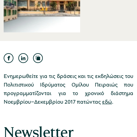
Μουσείο Ελιάς και Ελληνικού Λαδιού
Μουσείο Βιομηχανικής Ελαιουργίας
Ενημερωθείτε για τις δράσεις και τις εκδηλώσεις του
Λέσβου
Πολιτιστικού Ιδρύματος Ομίλου Πειραιώς που
προγραμματίζονται για το χρονικό διάστημα
Νοεμβρίου–Δεκεμβρίου 2017 πατώντας
εδώ
.
Μουσείο Πλινθοκεραμοποιίας N. & Σ.
Τσαλαπάτα
Newsletter