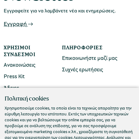
Εγγραφείτε για να λαμβάνετε νέα και ενημερώσεις.
Εγγραφή
Μουσείο Μαρμαροτεχνίας
ΧΡΉΣΙΜΟΙ
ΠΛΗΡΟΦΟΡΊΕΣ
ΣΎΝΔΕΣΜΟΙ
Μουσείο Περιβάλλοντος Στυμφαλίας
Επικοινωνήστε μαζί μας
Ανακοινώσεις
Συχνές ερωτήσεις
Press Kit
Άδειες
Μουσείο Μαστίχας Χίου
ΠΟΛΙΤΙΣΤΙΚΟ ΙΔΡΥΜΑ ΟΜΙΛΟΥ ΠΕΙΡΑΙΩΣ
Πολιτική cookies
Τ. 210 3256922
Χρησιμοποιούμε cookies, τα οποία είναι τα τεχνικώς απαραίτητα για την
εύρυθμη λειτουργία του ιστότοπου. Εκτός των υποχρεωτικών τεχνικών
Ε. info@piop.gr
cookies και για να βελτιώσουμε την online εμπειρία σας, για να
Μουσείο Αργυροτεχνίας
προβούμε σε ανάλυση της επίδοσης, για να σας προσφέρουμε
εξατομικευμένα marketing cookies κ.λπ., χρειαζόμαστε τη συγκατάθεσή
ΣΥΝΔΕΘΕΙΤΕ ΜΑΖΙ ΜΑΣ
σας για την ενεργοποίηση των cookies Λειτουργικότητας, Ανάλυσης και