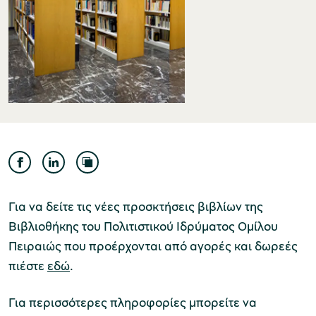
Μουσείο Ελιάς και Ελληνικού Λαδιού
Μουσείο Βιομηχανικής Ελαιουργίας
Λέσβου
Για να δείτε τις νέες προσκτήσεις βιβλίων της
Βιβλιοθήκης του Πολιτιστικού Ιδρύματος Ομίλου
Πειραιώς που προέρχονται από αγορές και δωρεές
πιέστε
εδώ
.
Μουσείο Πλινθοκεραμοποιίας N. & Σ.
Τσαλαπάτα
Για περισσότερες πληροφορίες μπορείτε να