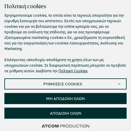
ΠΟΛΙΤΙΣΤΙΚΟ ΙΔΡΥΜΑ ΟΜΙΛΟΥ ΠΕΙΡΑΙΩΣ
Πολιτική cookies
Τ. 210 3256922
Χρησιμοποιούμε cookies, τα οποία είναι τα τεχνικώς απαραίτητα για την
χολικές ομάδες
εύρυθμη λειτουργία του ιστότοπου. Εκτός των υποχρεωτικών τεχνικών
Ε. info@piop.gr
cookies και για να βελτιώσουμε την online εμπειρία σας, για να
παιδευτικά προγράμματα
προβούμε σε ανάλυση της επίδοσης, για να σας προσφέρουμε
εξατομικευμένα marketing cookies κ.λπ., χρειαζόμαστε τη συγκατάθεσή
ΣΥΝΔΕΘΕΙΤΕ ΜΑΖΙ ΜΑΣ
line εισιτήρια
σας για την ενεργοποίηση των cookies Λειτουργικότητας, Ανάλυσης και
Marketing.
ορά εισιτηρίων
Επιλέγοντας «Αποδοχή» αποδέχεστε τη χρήση όλων των μη
υποχρεωτικών cookies. Σε διαφορετική περίπτωση μπορείτε να προβείτε
σε ρύθμιση αυτών. Διαβάστε την
Πολιτική Cookies
.
ΡΥΘΜΙΣΕΙΣ COOKIES
Πολιτική απορρήτου
Όροι χρήσης
Cookies
Προσβασιμότητα
Ρυθμίσεις Cookies
ΜΗ ΑΠΟΔΟΧΗ ΟΛΩΝ
© 2026 Πολιτιστικό Ίδρυμα Ομίλου Πειραιώς
ΑΠΟΔΟΧΗ ΟΛΩΝ