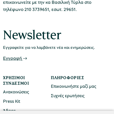
επικοινωνείτε με την κα Βασιλική Τύρλα στο
τηλέφωνο 210 3739651, εσωτ. 29651.
Μουσείο Μαρμαροτεχνίας
Newsletter
Μουσείο Περιβάλλοντος Στυμφαλίας
Εγγραφείτε για να λαμβάνετε νέα και ενημερώσεις.
Εγγραφή
Μουσείο Μαστίχας Χίου
ΧΡΉΣΙΜΟΙ
ΠΛΗΡΟΦΟΡΊΕΣ
ΣΎΝΔΕΣΜΟΙ
Επικοινωνήστε μαζί μας
Ανακοινώσεις
Συχνές ερωτήσεις
Press Kit
Μουσείο Αργυροτεχνίας
Άδειες