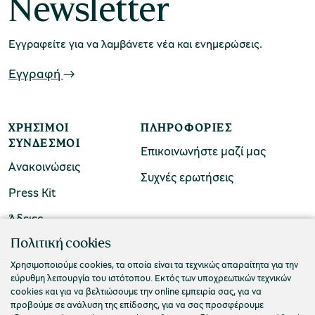
Newsletter
Εγγραφείτε για να λαμβάνετε νέα και ενημερώσεις.
Μουσείο Μαρμαροτεχνίας
Εγγραφή
ΧΡΉΣΙΜΟΙ
ΠΛΗΡΟΦΟΡΊΕΣ
Μουσείο Περιβάλλοντος Στυμφαλίας
ΣΎΝΔΕΣΜΟΙ
Επικοινωνήστε μαζί μας
Ανακοινώσεις
Συχνές ερωτήσεις
Press Kit
Μουσείο Μαστίχας Χίου
Άδειες
ΠΟΛΙΤΙΣΤΙΚΟ ΙΔΡΥΜΑ ΟΜΙΛΟΥ ΠΕΙΡΑΙΩΣ
Πολιτική cookies
Τ. 210 3256922
Χρησιμοποιούμε cookies, τα οποία είναι τα τεχνικώς απαραίτητα για την
εύρυθμη λειτουργία του ιστότοπου. Εκτός των υποχρεωτικών τεχνικών
Μουσείο Αργυροτεχνίας
Ε. info@piop.gr
cookies και για να βελτιώσουμε την online εμπειρία σας, για να
προβούμε σε ανάλυση της επίδοσης, για να σας προσφέρουμε