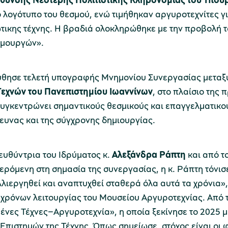
λογότυπο του θεσμού, ενώ τιμήθηκαν αργυροτεχνίτες γι
ιώτικης τέχνης. Η βραδιά ολοκληρώθηκε με την προβολή τ
ημουργών».
θησε τελετή υπογραφής Μνημονίου Συνεργασίας μεταξ
εχνών του Πανεπιστημίου Ιωαννίνων
, στο πλαίσιο της
γκεντρώνει σημαντικούς θεσμικούς και επαγγελματικού
ρευνας και της σύγχρονης δημιουργίας.
υθύντρια του Ιδρύματος κ.
Αλεξάνδρα Ράπτη
και από τ
ερόμενη στη σημασία της συνεργασίας, η κ. Ράπτη τόνισ
λλιεργηθεί και αναπτυχθεί σταθερά όλα αυτά τα χρόνια
χρόνων λειτουργίας του Μουσείου Αργυροτεχνίας. Από τ
ες Τέχνες–Αργυροτεχνία», η οποία ξεκίνησε το 2025 
Επιστημών της Τέχνης. Όπως σημείωσε, στόχος είναι οι φο