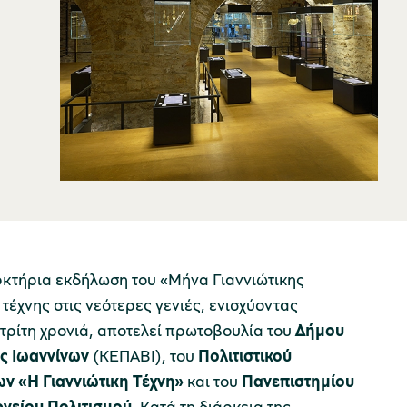
αρκτήρια εκδήλωση του «Μήνα Γιαννιώτικης
έχνης στις νεότερες γενιές, ενισχύοντας
τρίτη χρονιά, αποτελεί πρωτοβουλία του
Δήμου
ς Ιωαννίνων
(ΚΕΠΑΒΙ), του
Πολιτιστικού
ν «Η Γιαννιώτικη Τέχνη»
και του
Πανεπιστημίου
ργείου Πολιτισμού
. Κατά τη διάρκεια της