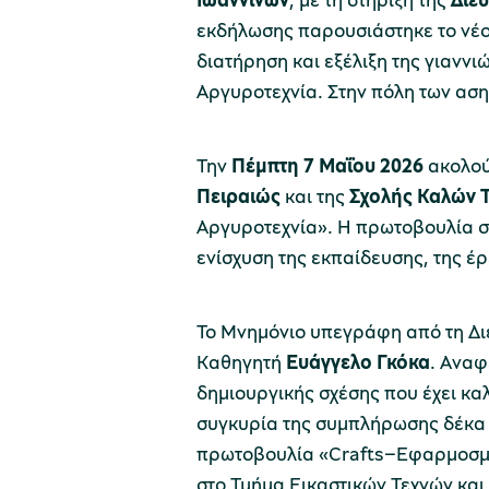
εκδήλωσης παρουσιάστηκε το νέο 
διατήρηση και εξέλιξη της γιανν
Αργυροτεχνία. Στην πόλη των ασ
Την
Πέμπτη 7 Μαΐου 2026
ακολού
Πειραιώς
και της
Σχολής Καλών Τ
Αργυροτεχνία». Η πρωτοβουλία συ
ενίσχυση της εκπαίδευσης, της έ
Το Μνημόνιο υπεγράφη από τη Διε
Καθηγητή
Ευάγγελο Γκόκα
. Αναφ
δημιουργικής σχέσης που έχει κα
συγκυρία της συμπλήρωσης δέκα 
πρωτοβουλία «Crafts–Εφαρμοσμέν
στο Τμήμα Εικαστικών Τεχνών και 