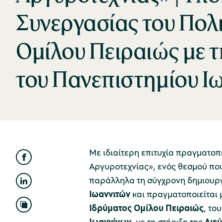
Συνεργασίας του Πολι
Ομίλου Πειραιώς με 
του Πανεπιστημίου Ι
Με ιδιαίτερη επιτυχία πραγματοπ
Αργυροτεχνίας», ενός θεσμού που
παράλληλα τη σύγχρονη δημιουργι
Ιωαννιτών
και πραγματοποιείται 
Ιδρύματος Ομίλου Πειραιώς
, του
Ιωαννίνων
, με τη στήριξη της
Διε