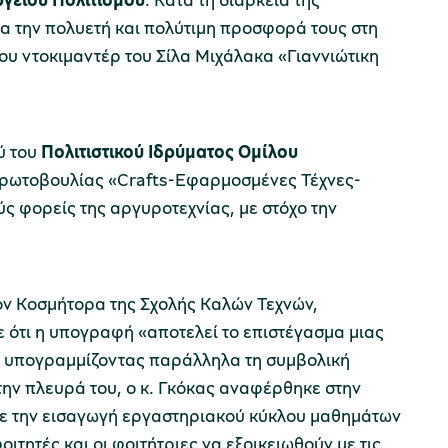
α την πολυετή και πολύτιμη προσφορά τους στη
ου ντοκιμαντέρ του Σίλα Μιχάλακα «Γιαννιώτικη
ύ του
Πολιτιστικού Ιδρύματος Ομίλου
 πρωτοβουλίας «Crafts-Εφαρμοσμένες Τέχνες-
ς φορείς της αργυροτεχνίας, με στόχο την
ον Κοσμήτορα της Σχολής Καλών Τεχνών,
ε ότι η υπογραφή «αποτελεί το επιστέγασμα μιας
», υπογραμμίζοντας παράλληλα τη συμβολική
ην πλευρά του, ο κ. Γκόκας αναφέρθηκε στην
με την εισαγωγή εργαστηριακού κύκλου μαθημάτων
ιτητές και οι φοιτήτριες να εξοικειωθούν με τις