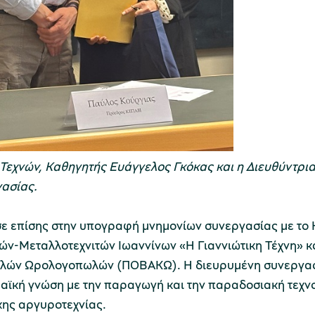
Τεχνών, Καθηγητής Ευάγγελος Γκόκας και η Διευθύντρια
ασίας.
 επίσης στην υπογραφή μνημονίων συνεργασίας με το 
ών-Μεταλλοτεχνιτών Ιωαννίνων «Η Γιαννιώτικη Τέχνη» κ
ών Ωρολογοπωλών (ΠΟΒΑΚΩ). Η διευρυμένη συνεργασία
ϊκή γνώση με την παραγωγή και την παραδοσιακή τεχνογ
κης αργυροτεχνίας.