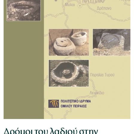
Μουσείο Ελιάς και Ελληνικού Λαδιού
Μουσείο Βιομηχανικής Ελαιουργίας
Λέσβου
Μουσείο Πλινθοκεραμοποιίας N. & Σ.
Τσαλαπάτα
Δρόμοι του λαδιού στην