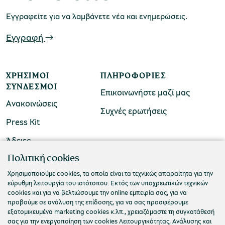
Εγγραφείτε για να λαμβάνετε νέα και ενημερώσεις.
Εγγραφή
ΧΡΉΣΙΜΟΙ
ΠΛΗΡΟΦΟΡΊΕΣ
ΣΎΝΔΕΣΜΟΙ
Επικοινωνήστε μαζί μας
Ανακοινώσεις
Συχνές ερωτήσεις
Press Kit
Άδειες
ΠΟΛΙΤΙΣΤΙΚΟ ΙΔΡΥΜΑ ΟΜΙΛΟΥ ΠΕΙΡΑΙΩΣ
Πολιτική cookies
Τ. 210 3256922
Χρησιμοποιούμε cookies, τα οποία είναι τα τεχνικώς απαραίτητα για την
εύρυθμη λειτουργία του ιστότοπου. Εκτός των υποχρεωτικών τεχνικών
Ε. info@piop.gr
cookies και για να βελτιώσουμε την online εμπειρία σας, για να
προβούμε σε ανάλυση της επίδοσης, για να σας προσφέρουμε
εξατομικευμένα marketing cookies κ.λπ., χρειαζόμαστε τη συγκατάθεσή
ΣΥΝΔΕΘΕΙΤΕ ΜΑΖΙ ΜΑΣ
σας για την ενεργοποίηση των cookies Λειτουργικότητας, Ανάλυσης και