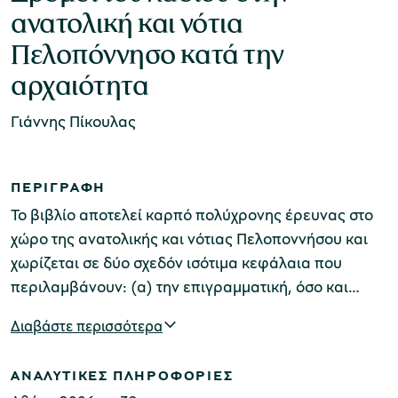
ανατολική και νότια
Πελοπόννησο κατά την
Μουσείο Μαρμαροτεχνίας
αρχαιότητα
Γιάννης Πίκουλας
Μουσείο Περιβάλλοντος Στυμφαλίας
ΠΕΡΙΓΡΑΦΗ
Το βιβλίο αποτελεί καρπό πολύχρονης έρευνας στο
χώρο της ανατολικής και νότιας Πελοποννήσου και
χωρίζεται σε δύο σχεδόν ισότιμα κεφάλαια που
Μουσείο Μαστίχας Χίου
περιλαμβάνουν: (α) την επιγραμματική, όσο και
πολυμερή θεώρηση για την ελιά και το λάδι κατά την
Διαβάστε περισσότερα
αρχαιότητα (ιστορία, οικονομία, τεχνολογία
παραγωγής) και (β) ένα οδοιπορικό ανά περιοχή, με
Μουσείο Αργυροτεχνίας
ΑΝΑΛΥΤΙΚΕΣ ΠΛΗΡΟΦΟΡΙΕΣ
βάση ακριβώς τα επισημαθέντα κατάλοιπα