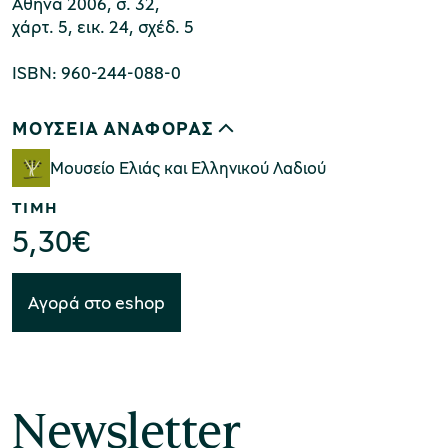
Αθήνα 2006, σ. 32,
ελαιοπαραγωγής, τα οποία δικαιολογούν και τον
χάρτ. 5, εικ. 24, σχέδ. 5
τίτλο του βιβλίου.
χολικές ομάδες
ISBN: 960-244-088-0
παιδευτικά προγράμματα
ΜΟΥΣΕΙΑ ΑΝΑΦΟΡΑΣ
line εισιτήρια
Μουσείο Ελιάς και Ελληνικού Λαδιού
ορά εισιτηρίων
ΤΙΜΗ
5,30
€
Αγορά στο eshop
Newsletter