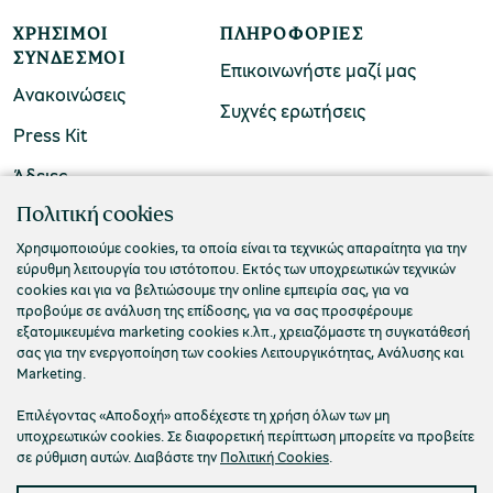
ΧΡΉΣΙΜΟΙ
ΠΛΗΡΟΦΟΡΊΕΣ
ΣΎΝΔΕΣΜΟΙ
Επικοινωνήστε μαζί μας
Ανακοινώσεις
Συχνές ερωτήσεις
Press Kit
Άδειες
ΠΟΛΙΤΙΣΤΙΚΟ ΙΔΡΥΜΑ ΟΜΙΛΟΥ ΠΕΙΡΑΙΩΣ
Πολιτική cookies
Τ. 210 3256922
Χρησιμοποιούμε cookies, τα οποία είναι τα τεχνικώς απαραίτητα για την
εύρυθμη λειτουργία του ιστότοπου. Εκτός των υποχρεωτικών τεχνικών
Ε. info@piop.gr
cookies και για να βελτιώσουμε την online εμπειρία σας, για να
προβούμε σε ανάλυση της επίδοσης, για να σας προσφέρουμε
εξατομικευμένα marketing cookies κ.λπ., χρειαζόμαστε τη συγκατάθεσή
ΣΥΝΔΕΘΕΙΤΕ ΜΑΖΙ ΜΑΣ
σας για την ενεργοποίηση των cookies Λειτουργικότητας, Ανάλυσης και
Marketing.
Επιλέγοντας «Αποδοχή» αποδέχεστε τη χρήση όλων των μη
υποχρεωτικών cookies. Σε διαφορετική περίπτωση μπορείτε να προβείτε
σε ρύθμιση αυτών. Διαβάστε την
Πολιτική Cookies
.