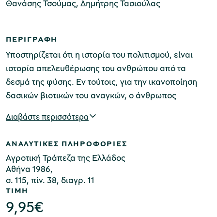
Θανάσης Τσούμας, Δημήτρης Τασιούλας
ΠΕΡΙΓΡΑΦΗ
Μουσείο Μαρμαροτεχνίας
Υποστηρίζεται ότι η ιστορία του πολιτισμού, είναι
ιστορία απελευθέρωσης του ανθρώπου από τα
δεσμά της φύσης. Εν τούτοις, για την ικανοποίηση
Μουσείο Περιβάλλοντος Στυμφαλίας
δασικών βιοτικών του αναγκών, ο άνθρωπος
προσφεύγει στη φύση, υιοθετώντας τους κανόνες
Διαβάστε περισσότερα
λειτουργίας της ή τροποποιώντας την όπου τούτο
χρειάζεται και είναι δυνατό. Βασικό και μη
ΑΝΑΛΥΤΙΚΕΣ ΠΛΗΡΟΦΟΡΙΕΣ
Μουσείο Μαστίχας Χίου
ανανεώσιμο στοιχείο της φύσης είναι το έδαφος, το
Αγροτική Τράπεζα της Ελλάδος
οποίο, από καταβολής κόσμου αποτέλεσε πεδίο
Αθήνα 1986,
έντονου και συχνά ληστρικού ανθρώπινου
σ. 115, πίν. 38, διαγρ. 11
παρεμβατισμού. Ταυτόχρονα όμως σαν οικονομικό
ΤΙΜΗ
Μουσείο Αργυροτεχνίας
9,95
€
μέσο που είναι και λόγω της στενότητας που το