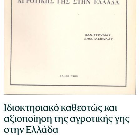
Μουσείο Ελιάς και Ελληνικού Λαδιού
Μουσείο Βιομηχανικής Ελαιουργίας
Λέσβου
Ιδιοκτησιακό καθεστώς και
αξιοποίηση της αγροτικής γης
Μουσείο Πλινθοκεραμοποιίας N. & Σ.
στην Ελλάδα
Τσαλαπάτα