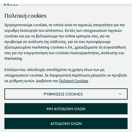
Άδειες
ΠΟΛΙΤΙΣΤΙΚΟ ΙΔΡΥΜΑ ΟΜΙΛΟΥ ΠΕΙΡΑΙΩΣ
Πολιτική cookies
Τ. 210 3256922
Χρησιμοποιούμε cookies, τα οποία είναι τα τεχνικώς απαραίτητα για την
εύρυθμη λειτουργία του ιστότοπου. Εκτός των υποχρεωτικών τεχνικών
Ε. info@piop.gr
cookies και για να βελτιώσουμε την online εμπειρία σας, για να
προβούμε σε ανάλυση της επίδοσης, για να σας προσφέρουμε
εξατομικευμένα marketing cookies κ.λπ., χρειαζόμαστε τη συγκατάθεσή
ΣΥΝΔΕΘΕΙΤΕ ΜΑΖΙ ΜΑΣ
σας για την ενεργοποίηση των cookies Λειτουργικότητας, Ανάλυσης και
Marketing.
Επιλέγοντας «Αποδοχή» αποδέχεστε τη χρήση όλων των μη
υποχρεωτικών cookies. Σε διαφορετική περίπτωση μπορείτε να προβείτε
σε ρύθμιση αυτών. Διαβάστε την
Πολιτική Cookies
.
ΡΥΘΜΙΣΕΙΣ COOKIES
Πολιτική απορρήτου
Όροι χρήσης
Cookies
Προσβασιμότητα
Ρυθμίσεις Cookies
ΜΗ ΑΠΟΔΟΧΗ ΟΛΩΝ
© 2026 Πολιτιστικό Ίδρυμα Ομίλου Πειραιώς
ΑΠΟΔΟΧΗ ΟΛΩΝ