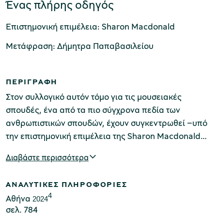
Ένας πλήρης οδηγός
Επιστημονική επιμέλεια: Sharon Macdonald
Μουσείο Μαρμαροτεχνίας
Μετάφραση: Δήμητρα Παπαβασιλείου
ΠΕΡΙΓΡΑΦΗ
Μουσείο Περιβάλλοντος Στυμφαλίας
Στον συλλογικό αυτόν τόμο για τις μουσειακές
σπουδές, ένα από τα πιο σύγχρονα πεδία των
ανθρωπιστικών σπουδών, έχουν συγκεντρωθεί –υπό
την επιστημονική επιμέλεια της Sharon Macdonald–
Μουσείο Μαστίχας Χίου
33 μελέτες ειδικών επιστημόνων, που προσεγγίζουν
Διαβάστε περισσότερα
με ευρύτητα τα επιμέρους ζητήματα του μουσείου.
Παρουσιάζουν, δηλαδή, και συμπυκνώνουν όλες τις
ΑΝΑΛΥΤΙΚΕΣ ΠΛΗΡΟΦΟΡΙΕΣ
πτυχές που περικλείει η έννοια και η λειτουργία του
Μουσείο Αργυροτεχνίας
4
Aθήνα
μουσείου, τις τελευταίες κατευθύνσεις της
2024
σελ. 784
μουσειολογικής εφαρμογής, τη χρήση σύγχρονων