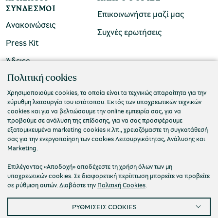
ΣΎΝΔΕΣΜΟΙ
Επικοινωνήστε μαζί μας
Ανακοινώσεις
Συχνές ερωτήσεις
Press Kit
Άδειες
ΠΟΛΙΤΙΣΤΙΚΟ ΙΔΡΥΜΑ ΟΜΙΛΟΥ ΠΕΙΡΑΙΩΣ
Πολιτική cookies
Τ. 210 3256922
Χρησιμοποιούμε cookies, τα οποία είναι τα τεχνικώς απαραίτητα για την
εύρυθμη λειτουργία του ιστότοπου. Εκτός των υποχρεωτικών τεχνικών
Ε. info@piop.gr
cookies και για να βελτιώσουμε την online εμπειρία σας, για να
προβούμε σε ανάλυση της επίδοσης, για να σας προσφέρουμε
εξατομικευμένα marketing cookies κ.λπ., χρειαζόμαστε τη συγκατάθεσή
ΣΥΝΔΕΘΕΙΤΕ ΜΑΖΙ ΜΑΣ
σας για την ενεργοποίηση των cookies Λειτουργικότητας, Ανάλυσης και
Marketing.
Επιλέγοντας «Αποδοχή» αποδέχεστε τη χρήση όλων των μη
υποχρεωτικών cookies. Σε διαφορετική περίπτωση μπορείτε να προβείτε
σε ρύθμιση αυτών. Διαβάστε την
Πολιτική Cookies
.
ΡΥΘΜΙΣΕΙΣ COOKIES
Πολιτική απορρήτου
Όροι χρήσης
Cookies