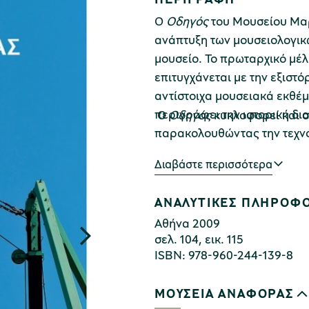
Ο
Οδηγός
του Μουσείου Μαρ
ανάπτυξη των μουσειολογικ
μουσείο. Το πρωταρχικό μέ
επιτυγχάνεται με την εξιστ
αντίστοιχα μουσειακά εκθέ
περιγράφει την ιστορική δ
Ο
Οδηγός
κυκλοφορεί και σ
παρακολουθώντας την τεχνο
εποχή έως και τον 20ό αιώνα
Διαβάστε περισσότερα
εξόρυξης και η επιτόπια π
μαρμάρινων όγκων, η χρήση 
ΑΝΑΛΥΤΙΚΕΣ ΠΛΗΡΟΦΟ
σχιστηρίων αποτελούν θεμα
Αθήνα 2009
στη δράση των τοπικών εργ
σελ. 104, εικ. 115
επώνυμων μαρμαρογλυπτών π
ISBN: 978-960-244-139-8
αλλά και σε όσους μετοίκη
Τέλος, παρατίθεται αναλυτ
ΜΟΥΣΕΙΑ ΑΝΑΦΟΡΑΣ
μεταλλικών εργαλείων, μαρ