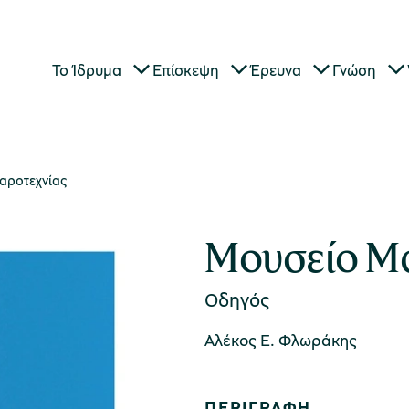
Το Ίδρυμα
Επίσκεψη
Έρευνα
Γνώση
αροτεχνίας
Μουσείο Μ
Οδηγός
Αλέκος Ε. Φλωράκης
ΠΕΡΙΓΡΑΦΗ