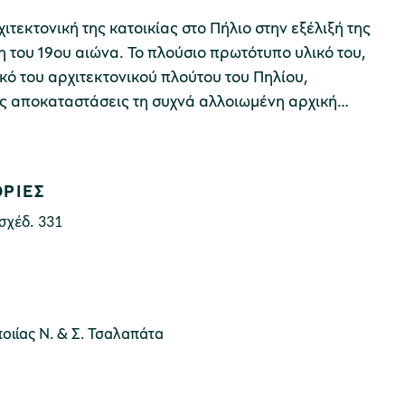
ιτεκτονική της κατοικίας στο Πήλιο στην εξέλιξή της
η του 19ου αιώνα. Το πλούσιο πρωτότυπο υλικό του,
ό του αρχιτεκτονικού πλούτου του Πηλίου,
ές αποκαταστάσεις τη συχνά αλλοιωμένη αρχική
ίο αυτό είναι χρήσιμο για όσους θέλουν να
 επίπλαστο και να κατανοήσουν τις ιλιγγιώδεις
τίληψης ανάμεσα στην προβιομηχανική κοινότητα
ΡΙΕΣ
ωνία.
 σχέδ. 331
ιίας N. & Σ. Τσαλαπάτα