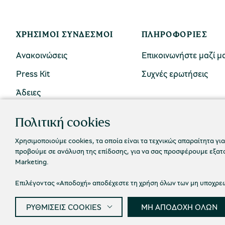
ΧΡΉΣΙΜΟΙ ΣΎΝΔΕΣΜΟΙ
ΠΛΗΡΟΦΟΡΊΕΣ
Ανακοινώσεις
Επικοινωνήστε μαζί μ
Press Kit
Συχνές ερωτήσεις
Άδειες
Πολιτική cookies
Χρησιμοποιούμε cookies, τα οποία είναι τα τεχνικώς απαραίτητα για
προβούμε σε ανάλυση της επίδοσης, για να σας προσφέρουμε εξατομ
Marketing.
Επιλέγοντας «Αποδοχή» αποδέχεστε τη χρήση όλων των μη υποχρεωτ
ΡΥΘΜΙΣΕΙΣ COOKIES
ΜΗ ΑΠΟΔΟΧΗ ΟΛΩΝ
Πολιτική
© 2026 Πολιτιστικό Ίδρυμα Ομίλου Πειραιώς