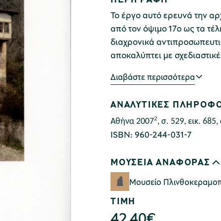
Το έργο αυτό ερευνά την αρχ
από τον όψιμο 17ο ως τα τέλ
διαχρονικά αντιπροσωπευτικ
αποκαλύπτει με σχεδιαστικ
εικόνα των κτηρίων. Το βιβλ
Διαβάστε περισσότερα
διακρίνουν το γνήσιο από το
διαφορές ζωής και κοσμοαν
ΑΝΑΛΥΤΙΚΕΣ ΠΛΗΡΟΦΟ
και τη μεταβιομηχανική κοιν
2
Αθήνα 2007
, σ. 529,
εικ. 685,
ISBN: 960-244-031-7
ΜΟΥΣΕΙΑ ΑΝΑΦΟΡΑΣ
Μουσείο Πλινθοκεραμοπο
ΤΙΜΗ
42,40
€