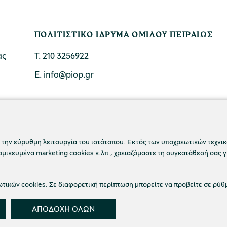
ΠΟΛΙΤΙΣΤΙΚΟ ΙΔΡΥΜΑ ΟΜΙΛΟΥ ΠΕΙΡΑΙΩΣ
ας
Τ. 210 3256922
Ε. info@piop.gr
ΣΥΝΔΕΘΕΙΤΕ ΜΑΖΙ ΜΑΣ
 την εύρυθμη λειτουργία του ιστότοπου. Εκτός των υποχρεωτικών τεχνικώ
ικευμένα marketing cookies κ.λπ., χρειαζόμαστε τη συγκατάθεσή σας γ
ικών cookies. Σε διαφορετική περίπτωση μπορείτε να προβείτε σε ρύθ
ΑΠΟΔΟΧΗ ΟΛΩΝ
 απορρήτου
Όροι χρήσης
Cookies
Ρυθμίσεις Co