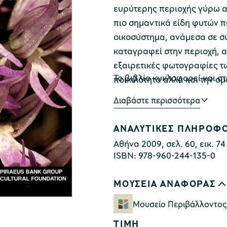
ευρύτερης περιοχής γύρω α
πιο σημαντικά είδη φυτών π
οικοσύστημα, ανάμεσα σε σ
καταγραφεί στην περιοχή, α
εξαιρετικές φωτογραφίες τ
To βιβλίο κυκλοφορεί και στ
ποικιλότητα αλλά και την ομ
Διαβάστε περισσότερα
ΑΝΑΛΥΤΙΚΕΣ ΠΛΗΡΟΦΟ
Αθήνα 2009, σελ. 60, εικ. 74
ISBN: 978-960-244-135-0
ΜΟΥΣΕΙΑ ΑΝΑΦΟΡΑΣ
Μουσείο Περιβάλλοντος
ΤΙΜΗ