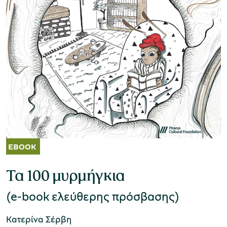
Μουσείο Ελιάς και Ελληνικού Λαδιού
Μουσείο Βιομηχανικής Ελαιουργίας
Λέσβου
Τα 100 μυρμήγκια
Μουσείο Πλινθοκεραμοποιίας N. & Σ.
(e-book ελεύθερης πρόσβασης)
Τσαλαπάτα
Κατερίνα Σέρβη