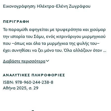
Εικονογράφηση: Hλέκτρα-Ελένη Ζωγράφου
Μουσείο Μαρμαροτεχνίας
ΠΕΡΙΓΡΑΦΗ
Το παραμύθι αφηγείται με τρυφερότητα και χιούμορ
την ιστορία του Σάμυ, ενός κιτρινόριγου μυρμηγκιού
που –όπως και όλα τα μυρμήγκια της φυλής του–
Μουσείο Περιβάλλοντος Στυμφαλίας
έχει συνηθίσει να ζει μόνο του. Όλα αλλάζουν όταν ο
Σάμυ αποφασίζει πως ήρθε η στιγμή να γίνει κάτι
Διαβάστε περισσότερα
διαφορετικό. Συζητά τις σκέψεις του με τον φίλο του,
τον γρύλο Αυγουστίνο, ο οποίος τον οδηγεί στον
Μουσείο Μαστίχας Χίου
ΑΝΑΛΥΤΙΚΕΣ ΠΛΗΡΟΦΟΡΙΕΣ
εφευρέτη Άλμπερτ. Με τη βοήθεια των Επιτήδειων
ISBN: 978-960-244-238-8
Αραχνών, ο Άλμπερτ δημιουργεί στη μυρμηγκοφωλιά
Αθήνα 2025, σ. 29
μια πρωτοποριακή τεχνολογία: το πρώτο
μυρμηγκοδιαδίκτυο. Για πρώτη φορά τα 100
Μουσείο Αργυροτεχνίας
μυρμήγκια βρίσκονται όλα μαζί –έστω και