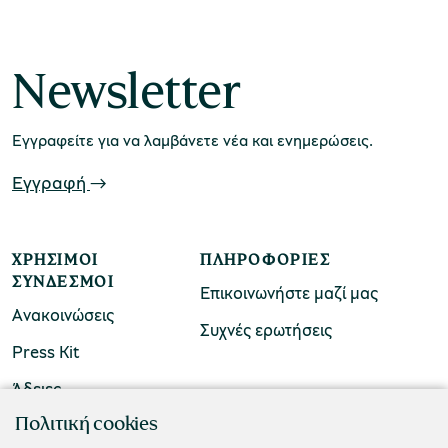
χολικές ομάδες
Newsletter
παιδευτικά προγράμματα
Εγγραφείτε για να λαμβάνετε νέα και ενημερώσεις.
line εισιτήρια
ορά εισιτηρίων
Εγγραφή
ΧΡΉΣΙΜΟΙ
ΠΛΗΡΟΦΟΡΊΕΣ
ΣΎΝΔΕΣΜΟΙ
Επικοινωνήστε μαζί μας
Ανακοινώσεις
Συχνές ερωτήσεις
Press Kit
Άδειες
ΠΟΛΙΤΙΣΤΙΚΟ ΙΔΡΥΜΑ ΟΜΙΛΟΥ ΠΕΙΡΑΙΩΣ
Πολιτική cookies
Τ. 210 3256922