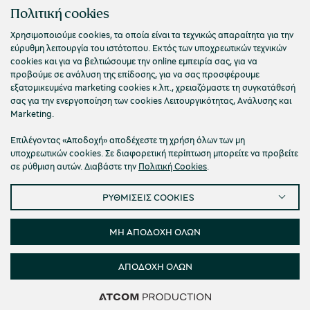
ΠΟΛΙΤΙΣΤΙΚΟ ΙΔΡΥΜΑ ΟΜΙΛΟΥ ΠΕΙΡΑΙΩΣ
Πολιτική cookies
Τ. 210 3256922
Χρησιμοποιούμε cookies, τα οποία είναι τα τεχνικώς απαραίτητα για την
εύρυθμη λειτουργία του ιστότοπου. Εκτός των υποχρεωτικών τεχνικών
Ε. info@piop.gr
cookies και για να βελτιώσουμε την online εμπειρία σας, για να
προβούμε σε ανάλυση της επίδοσης, για να σας προσφέρουμε
εξατομικευμένα marketing cookies κ.λπ., χρειαζόμαστε τη συγκατάθεσή
ΣΥΝΔΕΘΕΙΤΕ ΜΑΖΙ ΜΑΣ
σας για την ενεργοποίηση των cookies Λειτουργικότητας, Ανάλυσης και
Marketing.
Επιλέγοντας «Αποδοχή» αποδέχεστε τη χρήση όλων των μη
υποχρεωτικών cookies. Σε διαφορετική περίπτωση μπορείτε να προβείτε
σε ρύθμιση αυτών. Διαβάστε την
Πολιτική Cookies
.
ΡΥΘΜΙΣΕΙΣ COOKIES
Πολιτική απορρήτου
Όροι χρήσης
Cookies
Προσβασιμότητα
Ρυθμίσεις Cookies
ΜΗ ΑΠΟΔΟΧΗ ΟΛΩΝ
© 2026 Πολιτιστικό Ίδρυμα Ομίλου Πειραιώς
ΑΠΟΔΟΧΗ ΟΛΩΝ