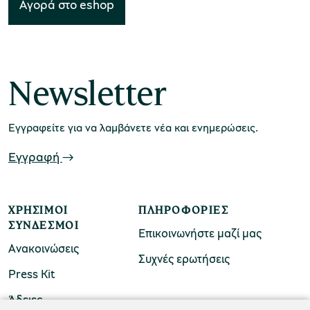
Αγορά στο eshop
πολιτισμού
.
χολικές ομάδες
παιδευτικά προγράμματα
Newsletter
line εισιτήρια
ορά εισιτηρίων
Εγγραφείτε για να λαμβάνετε νέα και ενημερώσεις.
Εγγραφή
ΧΡΉΣΙΜΟΙ
ΠΛΗΡΟΦΟΡΊΕΣ
ΣΎΝΔΕΣΜΟΙ
Επικοινωνήστε μαζί μας
Ανακοινώσεις
Συχνές ερωτήσεις
Press Kit
Άδειες