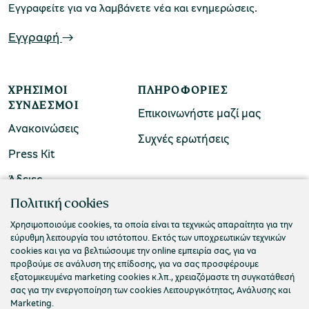
Εγγραφείτε για να λαμβάνετε νέα και ενημερώσεις.
Εγγραφή
χολικές ομάδες
παιδευτικά προγράμματα
ΧΡΉΣΙΜΟΙ
ΠΛΗΡΟΦΟΡΊΕΣ
line εισιτήρια
ΣΎΝΔΕΣΜΟΙ
Επικοινωνήστε μαζί μας
ορά εισιτηρίων
Ανακοινώσεις
Συχνές ερωτήσεις
Press Kit
Άδειες
ΠΟΛΙΤΙΣΤΙΚΟ ΙΔΡΥΜΑ ΟΜΙΛΟΥ ΠΕΙΡΑΙΩΣ
Πολιτική cookies
Τ. 210 3256922
Χρησιμοποιούμε cookies, τα οποία είναι τα τεχνικώς απαραίτητα για την
εύρυθμη λειτουργία του ιστότοπου. Εκτός των υποχρεωτικών τεχνικών
Ε. info@piop.gr
cookies και για να βελτιώσουμε την online εμπειρία σας, για να
προβούμε σε ανάλυση της επίδοσης, για να σας προσφέρουμε
εξατομικευμένα marketing cookies κ.λπ., χρειαζόμαστε τη συγκατάθεσή
ΣΥΝΔΕΘΕΙΤΕ ΜΑΖΙ ΜΑΣ
σας για την ενεργοποίηση των cookies Λειτουργικότητας, Ανάλυσης και
Marketing.