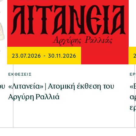
23.07.2026
-
30.11.2026
ΕΚΘΈΣΕΙΣ
ΕΡ
ου
«Λιτανεία» | Ατομική έκθεση του
«
Αργύρη Ραλλιά
α
ε