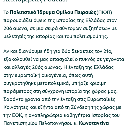
Το
Πολιτιστικό Ίδρυμα Ομίλου Πειραιώς
(ΠΙΟΠ)
παρουσιάζει όψεις της ιστορίας της Ελλάδας στον
Μουσείο Μαρμαροτεχνίας
20ό αιώνα, σε μια σειρά σύντομων συζητήσεων με
μελετητές της ιστορίας και του πολιτισμού της.
Αν και διανύουμε ήδη για δύο δεκαετίες τον 21ο,
Μουσείο Περιβάλλοντος Στυμφαλίας
εξακολουθεί να μας απασχολεί ο πυκνός σε γεγονότα
και αλλαγές 20ός αιώνας. Η ένταξη της Ελλάδας
στην ευρωπαϊκή οικογένεια, όπως αυτή
συγκροτήθηκε μεταπολεμικά, υπήρξε κρίσιμη
Μουσείο Μαστίχας Χίου
παράμετρος στη σύγχρονη ιστορία της χώρας μας.
Σαράντα χρόνια από την ένταξη στις Ευρωπαϊκές
Κοινότητες και εξήντα από τη Σύνδεση της χώρας με
την ΕΟΚ, η αναπληρώτρια καθηγήτρια Ιστορίας του
Μουσείο Αργυροτεχνίας
Πανεπιστημίου Πελοποννήσου κ.
Κωνσταντίνα