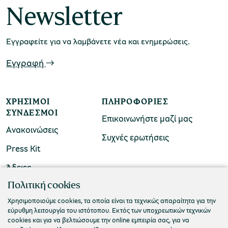
Newsletter
Εγγραφείτε για να λαμβάνετε νέα και ενημερώσεις.
Εγγραφή
ΧΡΉΣΙΜΟΙ
ΠΛΗΡΟΦΟΡΊΕΣ
ΣΎΝΔΕΣΜΟΙ
Επικοινωνήστε μαζί μας
Ανακοινώσεις
Συχνές ερωτήσεις
Press Kit
Άδειες
ΠΟΛΙΤΙΣΤΙΚΟ ΙΔΡΥΜΑ ΟΜΙΛΟΥ ΠΕΙΡΑΙΩΣ
Πολιτική cookies
Τ. 210 3256922
Χρησιμοποιούμε cookies, τα οποία είναι τα τεχνικώς απαραίτητα για την
εύρυθμη λειτουργία του ιστότοπου. Εκτός των υποχρεωτικών τεχνικών
Ε. info@piop.gr
cookies και για να βελτιώσουμε την online εμπειρία σας, για να