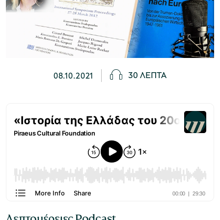
Μουσείο Ελιάς και Ελληνικού Λαδιού
30 ΛΕΠΤΑ
08.10.2021
Μουσείο Βιομηχανικής Ελαιουργίας
Λέσβου
Μουσείο Πλινθοκεραμοποιίας N. & Σ.
Τσαλαπάτα
Λεπτομέρειες Podcast