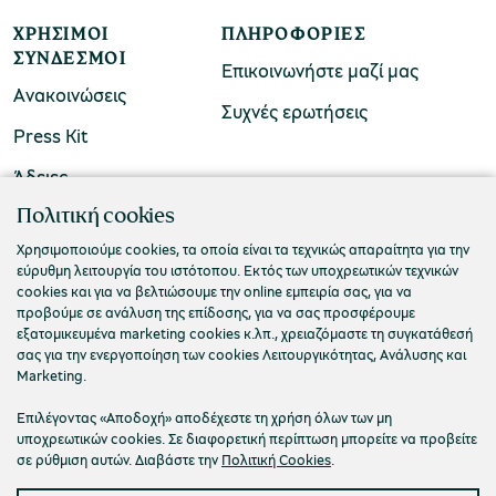
ΧΡΉΣΙΜΟΙ
ΠΛΗΡΟΦΟΡΊΕΣ
ΣΎΝΔΕΣΜΟΙ
χολικές ομάδες
Επικοινωνήστε μαζί μας
Ανακοινώσεις
παιδευτικά προγράμματα
Συχνές ερωτήσεις
Press Kit
line εισιτήρια
Άδειες
ορά εισιτηρίων
ΠΟΛΙΤΙΣΤΙΚΟ ΙΔΡΥΜΑ ΟΜΙΛΟΥ ΠΕΙΡΑΙΩΣ
Πολιτική cookies
Τ. 210 3256922
Χρησιμοποιούμε cookies, τα οποία είναι τα τεχνικώς απαραίτητα για την
εύρυθμη λειτουργία του ιστότοπου. Εκτός των υποχρεωτικών τεχνικών
Ε. info@piop.gr
cookies και για να βελτιώσουμε την online εμπειρία σας, για να
προβούμε σε ανάλυση της επίδοσης, για να σας προσφέρουμε
εξατομικευμένα marketing cookies κ.λπ., χρειαζόμαστε τη συγκατάθεσή
ΣΥΝΔΕΘΕΙΤΕ ΜΑΖΙ ΜΑΣ
σας για την ενεργοποίηση των cookies Λειτουργικότητας, Ανάλυσης και
Marketing.
Επιλέγοντας «Αποδοχή» αποδέχεστε τη χρήση όλων των μη
υποχρεωτικών cookies. Σε διαφορετική περίπτωση μπορείτε να προβείτε
σε ρύθμιση αυτών. Διαβάστε την
Πολιτική Cookies
.