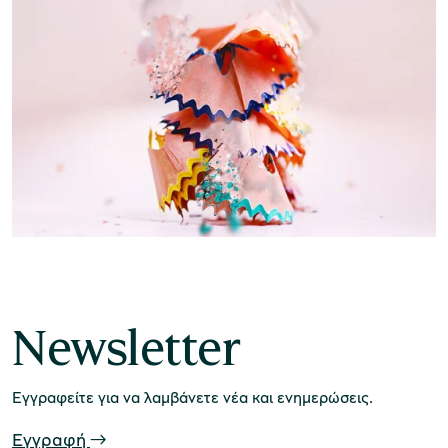
χολικές ομάδες
παιδευτικά προγράμματα
line εισιτήρια
ορά εισιτηρίων
Newsletter
Εγγραφείτε για να λαμβάνετε νέα και ενημερώσεις.
Εγγραφή