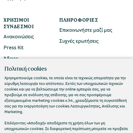
ΧΡΉΣΙΜΟΙ
ΠΛΗΡΟΦΟΡΊΕΣ
ΣΎΝΔΕΣΜΟΙ
Επικοινωνήστε μαζί μας
Ανακοινώσεις
Συχνές ερωτήσεις
Press Kit
Άδειες
ΠΟΛΙΤΙΣΤΙΚΟ ΙΔΡΥΜΑ ΟΜΙΛΟΥ ΠΕΙΡΑΙΩΣ
Πολιτική cookies
Τ. 210 3256922
Χρησιμοποιούμε cookies, τα οποία είναι τα τεχνικώς απαραίτητα για την
εύρυθμη λειτουργία του ιστότοπου. Εκτός των υποχρεωτικών τεχνικών
Ε. info@piop.gr
cookies και για να βελτιώσουμε την online εμπειρία σας, για να
προβούμε σε ανάλυση της επίδοσης, για να σας προσφέρουμε
εξατομικευμένα marketing cookies κ.λπ., χρειαζόμαστε τη συγκατάθεσή
ΣΥΝΔΕΘΕΙΤΕ ΜΑΖΙ ΜΑΣ
σας για την ενεργοποίηση των cookies Λειτουργικότητας, Ανάλυσης και
Marketing.
Επιλέγοντας «Αποδοχή» αποδέχεστε τη χρήση όλων των μη
υποχρεωτικών cookies. Σε διαφορετική περίπτωση μπορείτε να προβείτε