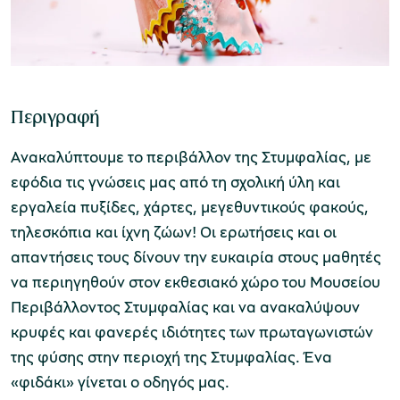
Μουσείο Ελιάς και Ελληνικού Λαδιού
Περιγραφή
Ανακαλύπτουμε το περιβάλλον της Στυμφαλίας, με
εφόδια τις γνώσεις μας από τη σχολική ύλη και
Μουσείο Βιομηχανικής Ελαιουργίας
εργαλεία πυξίδες, χάρτες, μεγεθυντικούς φακούς,
Λέσβου
τηλεσκόπια και ίχνη ζώων! Οι ερωτήσεις και οι
απαντήσεις τους δίνουν την ευκαιρία στους μαθητές
να περιηγηθούν στον εκθεσιακό χώρο του Μουσείου
Περιβάλλοντος Στυμφαλίας και να ανακαλύψουν
κρυφές και φανερές ιδιότητες των πρωταγωνιστών
Μουσείο Πλινθοκεραμοποιίας N. & Σ.
της φύσης στην περιοχή της Στυμφαλίας. Ένα
Τσαλαπάτα
«φιδάκι» γίνεται ο οδηγός μας.