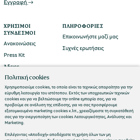
Εγγραφή
ΧΡΉΣΙΜΟΙ
ΠΛΗΡΟΦΟΡΊΕΣ
ΣΎΝΔΕΣΜΟΙ
Επικοινωνήστε μαζί μας
Ανακοινώσεις
Συχνές ερωτήσεις
Press Kit
Άδειες
ΠΟΛΙΤΙΣΤΙΚΟ ΙΔΡΥΜΑ ΟΜΙΛΟΥ ΠΕΙΡΑΙΩΣ
Πολιτική cookies
Τ. 210 3256922
Χρησιμοποιούμε cookies, τα οποία είναι τα τεχνικώς απαραίτητα για την
εύρυθμη λειτουργία του ιστότοπου. Εκτός των υποχρεωτικών τεχνικών
Ε. info@piop.gr
cookies και για να βελτιώσουμε την online εμπειρία σας, για να
προβούμε σε ανάλυση της επίδοσης, για να σας προσφέρουμε
εξατομικευμένα marketing cookies κ.λπ., χρειαζόμαστε τη συγκατάθεσή
ΣΥΝΔΕΘΕΙΤΕ ΜΑΖΙ ΜΑΣ
σας για την ενεργοποίηση των cookies Λειτουργικότητας, Ανάλυσης και
Marketing.
Επιλέγοντας «Αποδοχή» αποδέχεστε τη χρήση όλων των μη