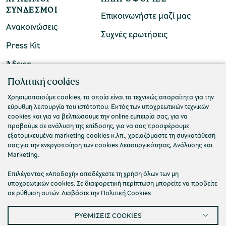
ΣΎΝΔΕΣΜΟΙ
Επικοινωνήστε μαζί μας
Ανακοινώσεις
Συχνές ερωτήσεις
Press Kit
Άδειες
ΠΟΛΙΤΙΣΤΙΚΟ ΙΔΡΥΜΑ ΟΜΙΛΟΥ ΠΕΙΡΑΙΩΣ
Πολιτική cookies
Τ. 210 3256922
Χρησιμοποιούμε cookies, τα οποία είναι τα τεχνικώς απαραίτητα για την
εύρυθμη λειτουργία του ιστότοπου. Εκτός των υποχρεωτικών τεχνικών
Ε. info@piop.gr
cookies και για να βελτιώσουμε την online εμπειρία σας, για να
προβούμε σε ανάλυση της επίδοσης, για να σας προσφέρουμε
εξατομικευμένα marketing cookies κ.λπ., χρειαζόμαστε τη συγκατάθεσή
ΣΥΝΔΕΘΕΙΤΕ ΜΑΖΙ ΜΑΣ
σας για την ενεργοποίηση των cookies Λειτουργικότητας, Ανάλυσης και
Marketing.
Επιλέγοντας «Αποδοχή» αποδέχεστε τη χρήση όλων των μη
υποχρεωτικών cookies. Σε διαφορετική περίπτωση μπορείτε να προβείτε
σε ρύθμιση αυτών. Διαβάστε την
Πολιτική Cookies
.
ΡΥΘΜΙΣΕΙΣ COOKIES
Πολιτική απορρήτου
Όροι χρήσης
Cookies