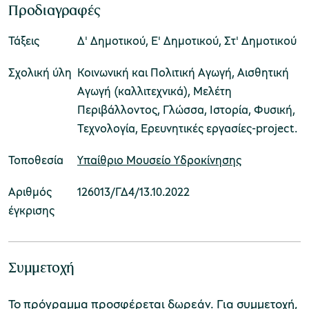
Προδιαγραφές
Τάξεις
Δ' Δημοτικού, Ε' Δημοτικού, Στ' Δημοτικού
Μουσείο Μαρμαροτεχνίας
Σχολική ύλη
Κοινωνική και Πολιτική Αγωγή, Αισθητική
Αγωγή (καλλιτεχνικά), Μελέτη
Περιβάλλοντος, Γλώσσα, Ιστορία, Φυσική,
Μουσείο Περιβάλλοντος Στυμφαλίας
Τεχνολογία, Ερευνητικές εργασίες-project.
Υπαίθριο Μουσείο Υδροκίνησης
Τοποθεσία
Αριθμός
126013/ΓΔ4/13.10.2022
Μουσείο Μαστίχας Χίου
έγκρισης
Συμμετοχή
Μουσείο Αργυροτεχνίας
Το πρόγραμμα προσφέρεται δωρεάν. Για συμμετοχή,