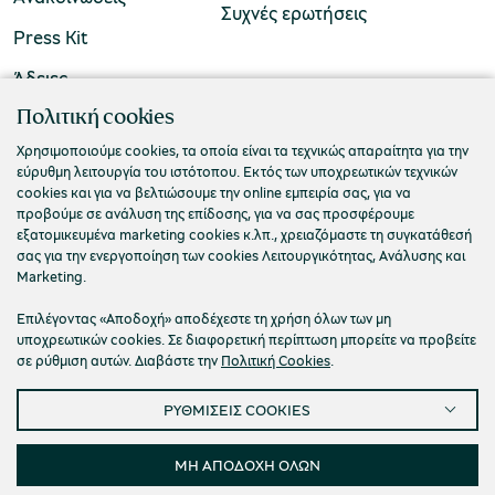
Συχνές ερωτήσεις
Press Kit
Άδειες
ΠΟΛΙΤΙΣΤΙΚΟ ΙΔΡΥΜΑ ΟΜΙΛΟΥ ΠΕΙΡΑΙΩΣ
Πολιτική cookies
Τ. 210 3256922
Χρησιμοποιούμε cookies, τα οποία είναι τα τεχνικώς απαραίτητα για την
εύρυθμη λειτουργία του ιστότοπου. Εκτός των υποχρεωτικών τεχνικών
Ε. info@piop.gr
cookies και για να βελτιώσουμε την online εμπειρία σας, για να
προβούμε σε ανάλυση της επίδοσης, για να σας προσφέρουμε
εξατομικευμένα marketing cookies κ.λπ., χρειαζόμαστε τη συγκατάθεσή
ΣΥΝΔΕΘΕΙΤΕ ΜΑΖΙ ΜΑΣ
σας για την ενεργοποίηση των cookies Λειτουργικότητας, Ανάλυσης και
Marketing.
Επιλέγοντας «Αποδοχή» αποδέχεστε τη χρήση όλων των μη
υποχρεωτικών cookies. Σε διαφορετική περίπτωση μπορείτε να προβείτε
σε ρύθμιση αυτών. Διαβάστε την
Πολιτική Cookies
.
ΡΥΘΜΙΣΕΙΣ COOKIES
Πολιτική απορρήτου
Όροι χρήσης
Cookies
Προσβασιμότητα
Ρυθμίσεις Cookies
ΜΗ ΑΠΟΔΟΧΗ ΟΛΩΝ
© 2026 Πολιτιστικό Ίδρυμα Ομίλου Πειραιώς