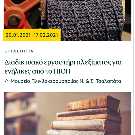
χολικές ομάδες
παιδευτικά προγράμματα
20.01.2021
-
17.02.2021
line εισιτήρια
ΕΡΓΑΣΤΉΡΙΑ
ορά εισιτηρίων
Διαδικτυακό εργαστήρι πλεξίματος για
ενήλικες από το ΠΙΟΠ
Μουσείο Πλινθοκεραμοποιίας N. & Σ. Τσαλαπάτα