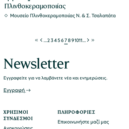
Πλινθοκεραμοποιίας
Μουσείο Πλινθοκεραμοποιίας N. & Σ. Τσαλαπάτα
…
2
3
4
5
6
7
8
9
10
11
…
Newsletter
Εγγραφείτε για να λαμβάνετε νέα και ενημερώσεις.
Εγγραφή
ΧΡΉΣΙΜΟΙ
ΠΛΗΡΟΦΟΡΊΕΣ
ΣΎΝΔΕΣΜΟΙ
Επικοινωνήστε μαζί μας
Ανακοινώσεις