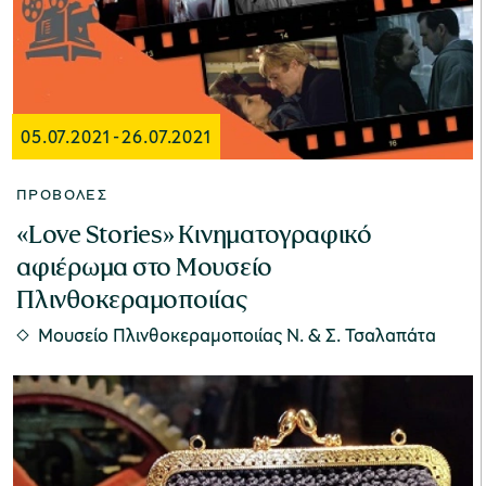
Μουσείο Μαρμαροτεχνίας
05.07.2021
-
26.07.2021
ΠΡΟΒΟΛΈΣ
Μουσείο Περιβάλλοντος Στυμφαλίας
«Love Stories» Κινηματογραφικό
αφιέρωμα στο Μουσείο
Πλινθοκεραμοποιίας
Μουσείο Μαστίχας Χίου
Μουσείο Πλινθοκεραμοποιίας N. & Σ. Τσαλαπάτα
Μουσείο Αργυροτεχνίας