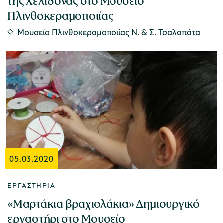
της Χελιδόνας στο Μουσείο
Πλινθοκεραμοποιίας
Μουσείο Πλινθοκεραμοποιίας N. & Σ. Τσαλαπάτα
05.03.2020
ΕΡΓΑΣΤΉΡΙΑ
«Μαρτάκια βραχιολάκια» Δημιουργικό
εργαστήρι στο Μουσείο