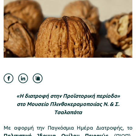
Μουσείο Ελιάς και Ελληνικού Λαδιού
Μουσείο Βιομηχανικής Ελαιουργίας
Λέσβου
«Η διατροφή στην Προϊστορική περίοδο»
στο Μουσείο Πλινθοκεραμοποιίας Ν. & Σ.
Τσαλαπάτα
Μουσείο Πλινθοκεραμοποιίας N. & Σ.
Τσαλαπάτα
Με αφορμή την Παγκόσμια Ημέρα Διατροφής, το
Πολιτιστικό Ίδρυμα Ομίλου Πειραιώς
(ΠΙΟΠ),