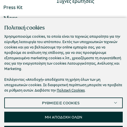
Συχνές ερωτήσεις
Press Kit
Άδειες
ΠΟΛΙΤΙΣΤΙΚΟ ΙΔΡΥΜΑ ΟΜΙΛΟΥ ΠΕΙΡΑΙΩΣ
Πολιτική cookies
Τ. 210 3256922
Χρησιμοποιούμε cookies, τα οποία είναι τα τεχνικώς απαραίτητα για την
εύρυθμη λειτουργία του ιστότοπου. Εκτός των υποχρεωτικών τεχνικών
Ε. info@piop.gr
cookies και για να βελτιώσουμε την online εμπειρία σας, για να
προβούμε σε ανάλυση της επίδοσης, για να σας προσφέρουμε
εξατομικευμένα marketing cookies κ.λπ., χρειαζόμαστε τη συγκατάθεσή
ΣΥΝΔΕΘΕΙΤΕ ΜΑΖΙ ΜΑΣ
σας για την ενεργοποίηση των cookies Λειτουργικότητας, Ανάλυσης και
Marketing.
Επιλέγοντας «Αποδοχή» αποδέχεστε τη χρήση όλων των μη
υποχρεωτικών cookies. Σε διαφορετική περίπτωση μπορείτε να προβείτε
σε ρύθμιση αυτών. Διαβάστε την
Πολιτική Cookies
.
ΡΥΘΜΙΣΕΙΣ COOKIES
Πολιτική απορρήτου
Όροι χρήσης
Cookies
Προσβασιμότητα
Ρυθμίσεις Cookies
ΜΗ ΑΠΟΔΟΧΗ ΟΛΩΝ
© 2026 Πολιτιστικό Ίδρυμα Ομίλου Πειραιώς