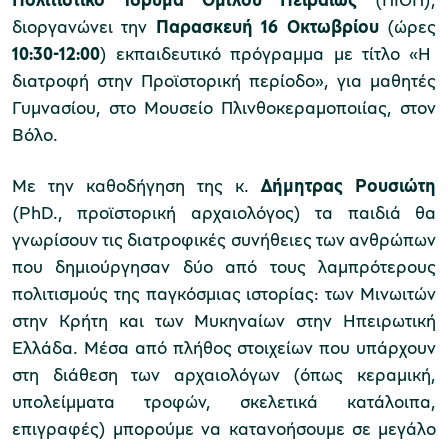
διοργανώνει την
Παρασκευή 16 Οκτωβρίου
(ώρες
10:30-12:00
) εκπαιδευτικό πρόγραμμα με τίτλο «Η
διατροφή στην Προϊστορική περίοδο», για μαθητές
Μουσείο Μαρμαροτεχνίας
Γυμνασίου, στο Μουσείο Πλινθοκεραμοποιίας, στον
Βόλο.
Μουσείο Περιβάλλοντος Στυμφαλίας
Με την καθοδήγηση της κ.
Δήμητρας Ρουσιώτη
(PhD., προϊστορική αρχαιολόγος) τα παιδιά θα
γνωρίσουν τις διατροφικές συνήθειες των ανθρώπων
που δημιούργησαν δύο από τους λαμπρότερους
πολιτισμούς της παγκόσμιας ιστορίας: των Μινωιτών
Μουσείο Μαστίχας Χίου
στην Κρήτη και των Μυκηναίων στην Ηπειρωτική
Ελλάδα. Μέσα από πλήθος στοιχείων που υπάρχουν
στη διάθεση των αρχαιολόγων (όπως κεραμική,
υπολείμματα τροφών, σκελετικά κατάλοιπα,
Μουσείο Αργυροτεχνίας
επιγραφές) μπορούμε να κατανοήσουμε σε μεγάλο