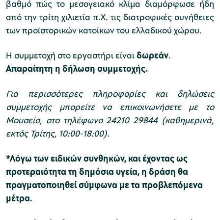
βαθμό πώς το μεσογειακό κλίμα διαμόρφωσε ήδη
από την τρίτη χιλιετία π.Χ. τις διατροφικές συνήθειες
χολικές ομάδες
των προϊστορικών κατοίκων του ελλαδικού χώρου.
παιδευτικά προγράμματα
Η συμμετοχή στο εργαστήρι είναι
δωρεάν
.
Απαραίτητη η δήλωση συμμετοχής.
line εισιτήρια
ορά εισιτηρίων
Για περισσότερες πληροφορίες και δηλώσεις
συμμετοχής μπορείτε να επικοινωνήσετε με το
Μουσείο, στο τηλέφωνο 24210 29844 (καθημερινά,
εκτός Τρίτης, 10:00-18:00).
*Λόγω των ειδικών συνθηκών, και έχοντας ως
προτεραιότητα τη δημόσια υγεία, η δράση θα
πραγματοποιηθεί σύμφωνα με τα προβλεπόμενα
μέτρα.