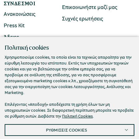
ΣΎΝΔΕΣΜΟΙ
Επικοινωνήστε μαζί μας
Ανακοινώσεις
Συχνές ερωτήσεις
Press Kit
Άδειες
ΠΟΛΙΤΙΣΤΙΚΟ ΙΔΡΥΜΑ ΟΜΙΛΟΥ ΠΕΙΡΑΙΩΣ
Πολιτική cookies
Τ. 210 3256922
Χρησιμοποιούμε cookies, τα οποία είναι τα τεχνικώς απαραίτητα για την
εύρυθμη λειτουργία του ιστότοπου. Εκτός των υποχρεωτικών τεχνικών
Ε. info@piop.gr
cookies και για να βελτιώσουμε την online εμπειρία σας, για να
προβούμε σε ανάλυση της επίδοσης, για να σας προσφέρουμε
εξατομικευμένα marketing cookies κ.λπ., χρειαζόμαστε τη συγκατάθεσή
ΣΥΝΔΕΘΕΙΤΕ ΜΑΖΙ ΜΑΣ
σας για την ενεργοποίηση των cookies Λειτουργικότητας, Ανάλυσης και
Marketing.
Επιλέγοντας «Αποδοχή» αποδέχεστε τη χρήση όλων των μη
υποχρεωτικών cookies. Σε διαφορετική περίπτωση μπορείτε να προβείτε
σε ρύθμιση αυτών. Διαβάστε την
Πολιτική Cookies
.
ΡΥΘΜΙΣΕΙΣ COOKIES
Πολιτική απορρήτου
Όροι χρήσης
Cookies