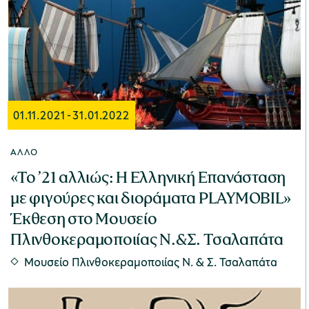
Μουσείο Ελιάς και Ελληνικού Λαδιού
01.11.2021
-
31.01.2022
Μουσείο Βιομηχανικής Ελαιουργίας
ΆΛΛΟ
Λέσβου
«Το ’21 αλλιώς: Η Ελληνική Επανάσταση
με φιγούρες και διοράματα PLAYMOBIL»
Έκθεση στο Μουσείο
Πλινθοκεραμοποιίας Ν.&Σ. Τσαλαπάτα
Μουσείο Πλινθοκεραμοποιίας N. & Σ. Τσαλαπάτα
Μουσείο Πλινθοκεραμοποιίας N. & Σ.
Τσαλαπάτα