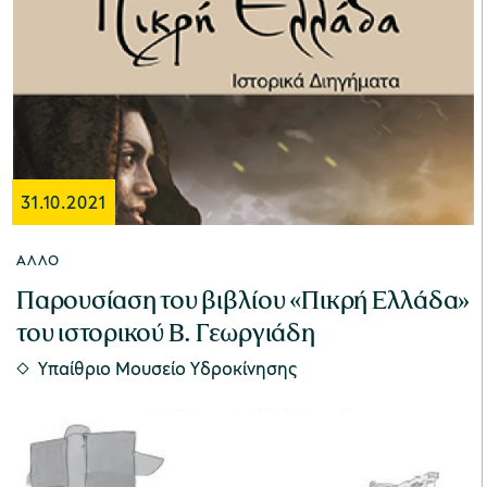
Μουσείο Μαρμαροτεχνίας
Μουσείο Περιβάλλοντος Στυμφαλίας
31.10.2021
ΆΛΛΟ
Παρουσίαση του βιβλίου «Πικρή Ελλάδα»
Μουσείο Μαστίχας Χίου
του ιστορικού Β. Γεωργιάδη
Υπαίθριο Μουσείο Υδροκίνησης
Μουσείο Αργυροτεχνίας