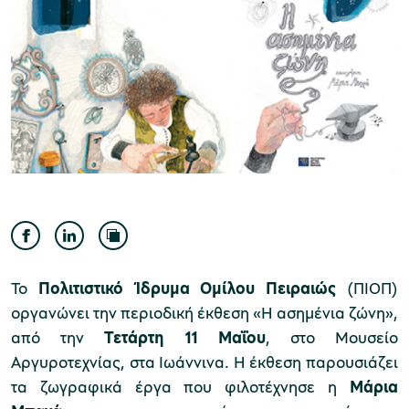
Μουσείο Ελιάς και Ελληνικού Λαδιού
Μουσείο Βιομηχανικής Ελαιουργίας
Λέσβου
Το
Πολιτιστικό Ίδρυμα Ομίλου Πειραιώς
(ΠΙΟΠ)
οργανώνει την περιοδική έκθεση «Η ασημένια ζώνη»,
από την
Τετάρτη
11 Μαΐου
, στο Μουσείο
Μουσείο Πλινθοκεραμοποιίας N. & Σ.
Αργυροτεχνίας, στα Ιωάννινα. Η έκθεση παρουσιάζει
Τσαλαπάτα
τα ζωγραφικά έργα που φιλοτέχνησε η
Μάρια