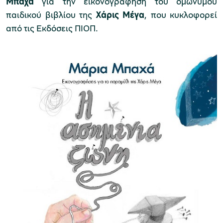
Μπαχά
για την εικονογράφηση του ομώνυμου
παιδικού βιβλίου της
Χάρις Μέγα
, που κυκλοφορεί
από τις Εκδόσεις ΠΙΟΠ.
Μουσείο Μαρμαροτεχνίας
Μουσείο Περιβάλλοντος Στυμφαλίας
Μουσείο Μαστίχας Χίου
Μουσείο Αργυροτεχνίας