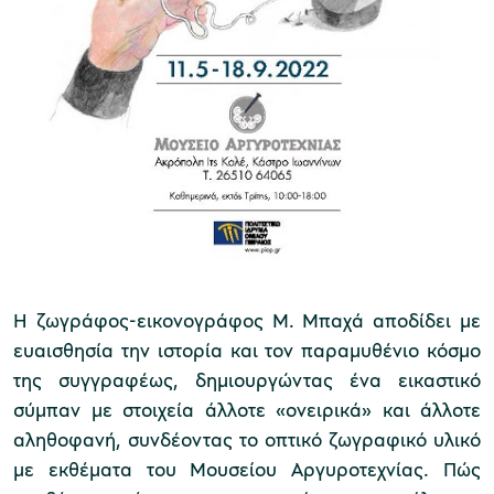
χολικές ομάδες
παιδευτικά προγράμματα
line εισιτήρια
ορά εισιτηρίων
Η ζωγράφος-εικονογράφος Μ. Μπαχά αποδίδει με
ευαισθησία την ιστορία και τον παραμυθένιο κόσμο
της συγγραφέως, δημιουργώντας ένα εικαστικό
σύμπαν με στοιχεία άλλοτε «ονειρικά» και άλλοτε
αληθοφανή, συνδέοντας το οπτικό ζωγραφικό υλικό
με εκθέματα του Μουσείου Αργυροτεχνίας. Πώς