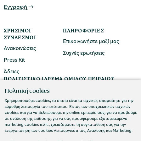
Εγγραφή
ΧΡΉΣΙΜΟΙ
ΠΛΗΡΟΦΟΡΊΕΣ
ΣΎΝΔΕΣΜΟΙ
Επικοινωνήστε μαζί μας
Ανακοινώσεις
Συχνές ερωτήσεις
Press Kit
Άδειες
ΠΟΛΙΤΙΣΤΙΚΟ ΙΔΡΥΜΑ ΟΜΙΛΟΥ ΠΕΙΡΑΙΩΣ
Τ. 210 3256922
Πολιτική cookies
Ε. info@piop.gr
Χρησιμοποιούμε cookies, τα οποία είναι τα τεχνικώς απαραίτητα για την
εύρυθμη λειτουργία του ιστότοπου. Εκτός των υποχρεωτικών τεχνικών
cookies και για να βελτιώσουμε την online εμπειρία σας, για να προβούμε
σε ανάλυση της επίδοσης, για να σας προσφέρουμε εξατομικευμένα
ΣΥΝΔΕΘΕΙΤΕ ΜΑΖΙ ΜΑΣ
marketing cookies κ.λπ., χρειαζόμαστε τη συγκατάθεσή σας για την
ενεργοποίηση των cookies Λειτουργικότητας, Ανάλυσης και Marketing.