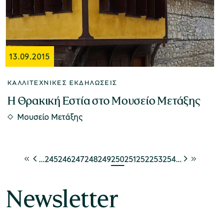
13.09.2015
ΚΑΛΛΙΤΕΧΝΙΚΈΣ ΕΚΔΗΛΏΣΕΙΣ
Η Θρακική Εστία στο Μουσείο Μετάξης
Μουσείο Μετάξης
…
245
246
247
248
249
250
251
252
253
254
…
Newsletter