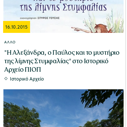
Μουσείο Ελιάς και Ελληνικού Λαδιού
16.10.2015
ΆΛΛΟ
"Η Αλεξάνδρα, ο Παύλος και το μυστήριο
της λίμνης Στυμφαλίας" στο Ιστορικό
Μουσείο Βιομηχανικής Ελαιουργίας
Αρχείο ΠΙΟΠ
Λέσβου
Ιστορικό Αρχείο
Μουσείο Πλινθοκεραμοποιίας N. & Σ.
Τσαλαπάτα