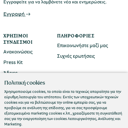
Εγγραφείτε για να λαμβάνετε νέα και ενημερώσεις.
Εγγραφή
ΧΡΉΣΙΜΟΙ
ΠΛΗΡΟΦΟΡΊΕΣ
ΣΎΝΔΕΣΜΟΙ
Επικοινωνήστε μαζί μας
Ανακοινώσεις
Συχνές ερωτήσεις
Press Kit
Άδειες
ΠΟΛΙΤΙΣΤΙΚΟ ΙΔΡΥΜΑ ΟΜΙΛΟΥ ΠΕΙΡΑΙΩΣ
Πολιτική cookies
Τ. 210 3256922
Χρησιμοποιούμε cookies, τα οποία είναι τα τεχνικώς απαραίτητα για την
εύρυθμη λειτουργία του ιστότοπου. Εκτός των υποχρεωτικών τεχνικών
Ε. info@piop.gr
cookies και για να βελτιώσουμε την online εμπειρία σας, για να
προβούμε σε ανάλυση της επίδοσης, για να σας προσφέρουμε
εξατομικευμένα marketing cookies κ.λπ., χρειαζόμαστε τη συγκατάθεσή
ΣΥΝΔΕΘΕΙΤΕ ΜΑΖΙ ΜΑΣ
σας για την ενεργοποίηση των cookies Λειτουργικότητας, Ανάλυσης και
Marketing.