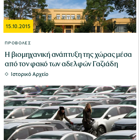
Μουσείο Μαρμαροτεχνίας
15.10.2015
ΠΡΟΒΟΛΈΣ
Η βιομηχανική ανάπτυξη της χώρας μέσα
Μουσείο Περιβάλλοντος Στυμφαλίας
από τον φακό των αδελφών Γαζιάδη
Ιστορικό Αρχείο
Μουσείο Μαστίχας Χίου
Μουσείο Αργυροτεχνίας