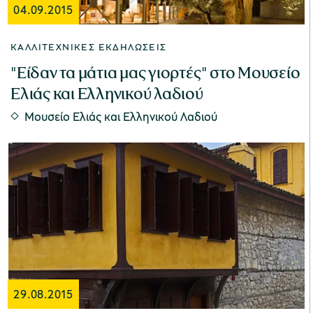
04.09.2015
χολικές ομάδες
ΚΑΛΛΙΤΕΧΝΙΚΈΣ ΕΚΔΗΛΏΣΕΙΣ
παιδευτικά προγράμματα
"Είδαν τα μάτια μας γιορτές" στο Μουσείο
Ελιάς και Ελληνικού λαδιού
line εισιτήρια
Μουσείο Ελιάς και Ελληνικού Λαδιού
ορά εισιτηρίων
29.08.2015