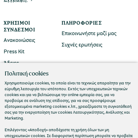
ΧΡΉΣΙΜΟΙ
ΠΛΗΡΟΦΟΡΊΕΣ
ΣΎΝΔΕΣΜΟΙ
Επικοινωνήστε μαζί μας
Ανακοινώσεις
Συχνές ερωτήσεις
Press Kit
Άδειες
ΠΟΛΙΤΙΣΤΙΚΟ ΙΔΡΥΜΑ ΟΜΙΛΟΥ ΠΕΙΡΑΙΩΣ
Πολιτική cookies
Τ. 210 3256922
Χρησιμοποιούμε cookies, τα οποία είναι τα τεχνικώς απαραίτητα για την
εύρυθμη λειτουργία του ιστότοπου. Εκτός των υποχρεωτικών τεχνικών
Ε. info@piop.gr
cookies και για να βελτιώσουμε την online εμπειρία σας, για να
προβούμε σε ανάλυση της επίδοσης, για να σας προσφέρουμε
εξατομικευμένα marketing cookies κ.λπ., χρειαζόμαστε τη συγκατάθεσή
ΣΥΝΔΕΘΕΙΤΕ ΜΑΖΙ ΜΑΣ
σας για την ενεργοποίηση των cookies Λειτουργικότητας, Ανάλυσης και
Marketing.
Επιλέγοντας «Αποδοχή» αποδέχεστε τη χρήση όλων των μη
υποχρεωτικών cookies. Σε διαφορετική περίπτωση μπορείτε να προβείτε