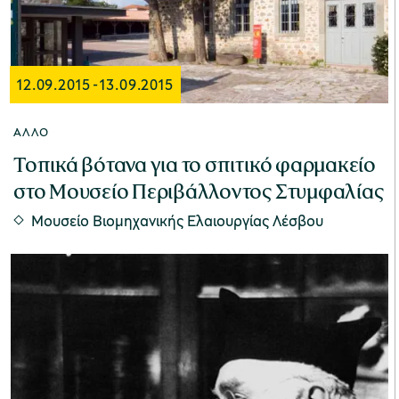
Μουσείο Ελιάς και Ελληνικού Λαδιού
12.09.2015
-
13.09.2015
ΆΛΛΟ
Toπικά βότανα για το σπιτικό φαρμακείο
στο Μουσείο Περιβάλλοντος Στυμφαλίας
Μουσείο Βιομηχανικής Ελαιουργίας
Μουσείο Βιομηχανικής Ελαιουργίας Λέσβου
Λέσβου
Μουσείο Πλινθοκεραμοποιίας N. & Σ.
Τσαλαπάτα