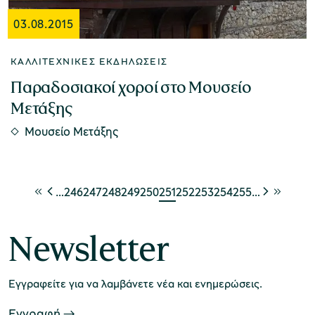
03.08.2015
ΚΑΛΛΙΤΕΧΝΙΚΈΣ ΕΚΔΗΛΏΣΕΙΣ
Παραδοσιακοί χοροί στο Μουσείο
Μετάξης
Μουσείο Μετάξης
…
246
247
248
249
250
251
252
253
254
255
…
Newsletter
Εγγραφείτε για να λαμβάνετε νέα και ενημερώσεις.
Εγγραφή