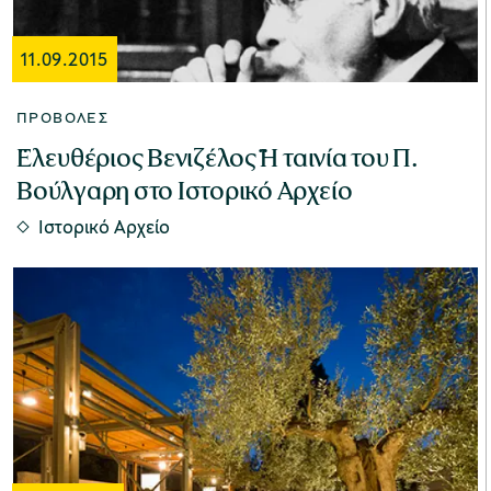
11.09.2015
Μουσείο Μαρμαροτεχνίας
ΠΡΟΒΟΛΈΣ
¨Ελευθέριος Βενιζέλος¨ Η ταινία του Π.
Βούλγαρη στο Ιστορικό Αρχείο
Μουσείο Περιβάλλοντος Στυμφαλίας
Ιστορικό Αρχείο
Μουσείο Μαστίχας Χίου
Μουσείο Αργυροτεχνίας