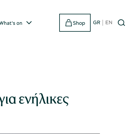
GR
EN
Shop
What's on
ια ενήλικες