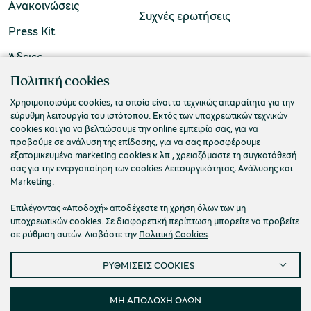
Ανακοινώσεις
Συχνές ερωτήσεις
Press Kit
Άδειες
ΠΟΛΙΤΙΣΤΙΚΟ ΙΔΡΥΜΑ ΟΜΙΛΟΥ ΠΕΙΡΑΙΩΣ
Πολιτική cookies
Τ. 210 3256922
Χρησιμοποιούμε cookies, τα οποία είναι τα τεχνικώς απαραίτητα για την
εύρυθμη λειτουργία του ιστότοπου. Εκτός των υποχρεωτικών τεχνικών
Ε. info@piop.gr
cookies και για να βελτιώσουμε την online εμπειρία σας, για να
προβούμε σε ανάλυση της επίδοσης, για να σας προσφέρουμε
εξατομικευμένα marketing cookies κ.λπ., χρειαζόμαστε τη συγκατάθεσή
ΣΥΝΔΕΘΕΙΤΕ ΜΑΖΙ ΜΑΣ
σας για την ενεργοποίηση των cookies Λειτουργικότητας, Ανάλυσης και
Marketing.
Επιλέγοντας «Αποδοχή» αποδέχεστε τη χρήση όλων των μη
υποχρεωτικών cookies. Σε διαφορετική περίπτωση μπορείτε να προβείτε
σε ρύθμιση αυτών. Διαβάστε την
Πολιτική Cookies
.
ΡΥΘΜΙΣΕΙΣ COOKIES
Πολιτική απορρήτου
Όροι χρήσης
Cookies
Προσβασιμότητα
Ρυθμίσεις Cookies
ΜΗ ΑΠΟΔΟΧΗ ΟΛΩΝ