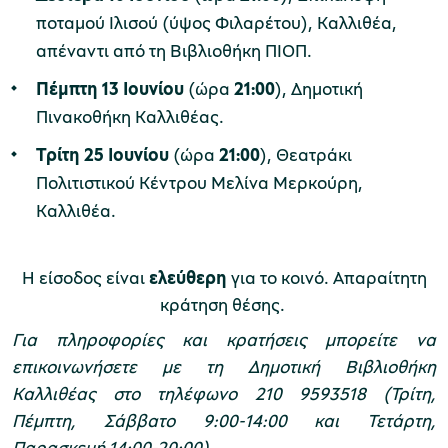
ποταμού Ιλισού (ύψος Φιλαρέτου), Καλλιθέα,
απέναντι από τη Βιβλιοθήκη ΠΙΟΠ.
χολικές ομάδες
Πέμπτη 13 Ιουνίου
(ώρα
21:00
),
Δημοτική
παιδευτικά προγράμματα
Πινακοθήκη Καλλιθέας.
line εισιτήρια
Τρίτη 25 Ιουνίου
(ώρα
21:00
),
Θεατράκι
ορά εισιτηρίων
Πολιτιστικού Κέντρου Μελίνα Μερκούρη,
Καλλιθέα.
Η είσοδος είναι
ελεύθερη
για το κοινό. Απαραίτητη
κράτηση θέσης.
Για πληροφορίες και κρατήσεις μπορείτε να
επικοινωνήσετε
με τη Δημοτική Βιβλιοθήκη
Καλλιθέας στο τηλέφωνο 210 9593518 (Τρίτη,
Πέμπτη, Σάββατο 9:00-14:00 και Τετάρτη,
Παρασκευή 14:00-20:00).