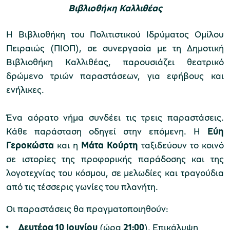
Βιβλιοθήκη Καλλιθέας
Η Βιβλιοθήκη του Πολιτιστικού Ιδρύματος Ομίλου
Μουσείο Μαρμαροτεχνίας
Πειραιώς (ΠΙΟΠ), σε συνεργασία με τη Δημοτική
Βιβλιοθήκη Καλλιθέας, παρουσιάζει θεατρικό
δρώμενο τριών παραστάσεων, για εφήβους και
ενήλικες.
Μουσείο Περιβάλλοντος Στυμφαλίας
Ένα αόρατο νήμα συνδέει τις τρεις παραστάσεις.
Κάθε παράσταση οδηγεί στην επόμενη. Η
Εύη
Γεροκώστα
και η
Μάτα Κούρτη
ταξιδεύουν το κοινό
Μουσείο Μαστίχας Χίου
σε ιστορίες της προφορικής παράδοσης και της
λογοτεχνίας του κόσμου, σε μελωδίες και τραγούδια
από τις τέσσερις γωνίες του πλανήτη.
Μουσείο Αργυροτεχνίας
Οι παραστάσεις θα πραγματοποιηθούν:
Δευτέρα 10 Ιουνίου
(ώρα
21:00
), Επικάλυψη