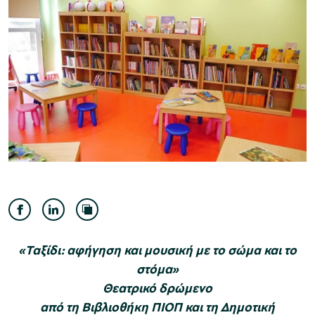
Μουσείο Ελιάς και Ελληνικού Λαδιού
Μουσείο Βιομηχανικής Ελαιουργίας
Λέσβου
«Ταξίδι: αφήγηση και μουσική με το σώμα και το
στόμα»
Μουσείο Πλινθοκεραμοποιίας N. & Σ.
Θεατρικό δρώμενο
Τσαλαπάτα
από τη Βιβλιοθήκη ΠΙΟΠ και τη Δημοτική