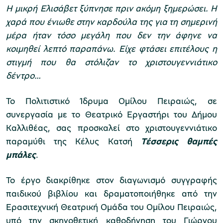
Η μικρή Ελισάβετ ξύπνησε πριν ακόμη ξημερώσει. Η
χαρά που ένιωθε στην καρδούλα της για τη σημερινή
μέρα ήταν τόσο μεγάλη που δεν την άφηνε να
Μουσείο Μαρμαροτεχνίας
κοιμηθεί λεπτό παραπάνω. Είχε φτάσει επιτέλους η
στιγμή που θα στόλιζαν το χριστουγεννιάτικο
δέντρο…
Μουσείο Περιβάλλοντος Στυμφαλίας
Το Πολιτιστικό Ίδρυμα Ομίλου Πειραιώς, σε
συνεργασία με το Θεατρικό Εργαστήρι του Δήμου
Καλλιθέας, σας προσκαλεί στo χριστουγεννιάτικο
παραμύθι της Κέλυς Κατσή
Τέσσερις θαμπές
Μουσείο Μαστίχας Χίου
μπάλες
.
Το έργο διακρίθηκε στον διαγωνισμό συγγραφής
παιδικού βιβλίου και δραματοποιήθηκε από την
Μουσείο Αργυροτεχνίας
Ερασιτεχνική Θεατρική Ομάδα του Ομίλου Πειραιώς,
υπό την σκηνοθετική καθοδήγηση του Γιώργου