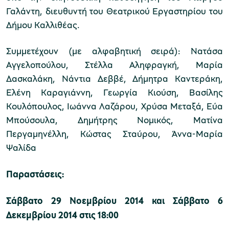
Γαλάντη, διευθυντή του Θεατρικού Εργαστηρίου του
Δήμου Καλλιθέας.
χολικές ομάδες
παιδευτικά προγράμματα
Συμμετέχουν (με αλφαβητική σειρά): Νατάσα
Αγγελοπούλου, Στέλλα Αληφραγκή, Μαρία
line εισιτήρια
Δασκαλάκη, Νάντια Δεββέ, Δήμητρα Καντεράκη,
ορά εισιτηρίων
Ελένη Καραγιάννη, Γεωργία Κιούση, Βασίλης
Κουλόπουλος, Ιωάννα Λαζάρου, Χρύσα Μεταξά, Εύα
Μπούσουλα, Δημήτρης Νομικός, Ματίνα
Περγαμηνέλλη, Κώστας Σταύρου, Άννα-Μαρία
Ψαλίδα
Παραστάσεις:
Σάββατο 29 Νοεμβρίου 2014 και Σάββατο 6
Δεκεμβρίου 2014 στις 18:00