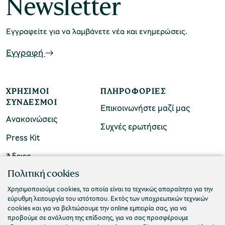
Newsletter
Εγγραφείτε για να λαμβάνετε νέα και ενημερώσεις.
Εγγραφή
ΧΡΉΣΙΜΟΙ
ΠΛΗΡΟΦΟΡΊΕΣ
ΣΎΝΔΕΣΜΟΙ
Επικοινωνήστε μαζί μας
Ανακοινώσεις
Συχνές ερωτήσεις
Press Kit
Άδειες
ΠΟΛΙΤΙΣΤΙΚΟ ΙΔΡΥΜΑ ΟΜΙΛΟΥ ΠΕΙΡΑΙΩΣ
Πολιτική cookies
Τ. 210 3256922
Χρησιμοποιούμε cookies, τα οποία είναι τα τεχνικώς απαραίτητα για την
εύρυθμη λειτουργία του ιστότοπου. Εκτός των υποχρεωτικών τεχνικών
Ε. info@piop.gr
cookies και για να βελτιώσουμε την online εμπειρία σας, για να
προβούμε σε ανάλυση της επίδοσης, για να σας προσφέρουμε