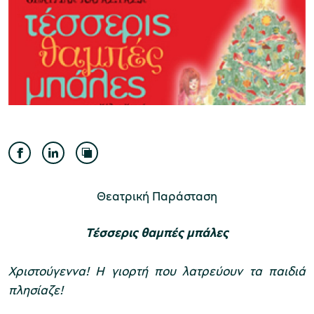
Μουσείο Ελιάς και Ελληνικού Λαδιού
Μουσείο Βιομηχανικής Ελαιουργίας
Λέσβου
Θεατρική Παράσταση
Τέσσερις θαμπές μπάλες
Μουσείο Πλινθοκεραμοποιίας N. & Σ.
Χριστούγεννα! Η γιορτή που λατρεύουν τα παιδιά
πλησίαζε!
Τσαλαπάτα