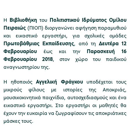
Η
Βιβλιοθήκη
του
Πολιτιστικού Ιδρύματος Ομίλου
Μουσείο Μαρμαροτεχνίας
Πειραιώς
(ΠΙΟΠ) διοργανώνει αφήγηση παραμυθιού
και εικαστικό εργαστήρι, για σχολικές ομάδες
Πρωτοβάθμιας Εκπαίδευσης
, από τη
Δευτέρα 12
Φεβρουαρίου
έως και την
Παρασκευή 16
Μουσείο Περιβάλλοντος Στυμφαλίας
Φεβρουαρίου 2018
, στον χώρο του παιδικού
αναγνωστηρίου της.
Η ηθοποιός
Αγγελική Φράγκου
υποδέχεται τους
Μουσείο Μαστίχας Χίου
μικρούς φίλους με ιστορίες της Αποκριάς,
μουσικοκινητικά παιχνίδια, αυτοσχεδιασμούς και ένα
εικαστικό εργαστήρι. Στο εργαστήρι οι μαθητές θα
έχουν την ευκαιρία να ζωγραφίσουν τις αποκριάτικες
Μουσείο Αργυροτεχνίας
μάσκες τους.