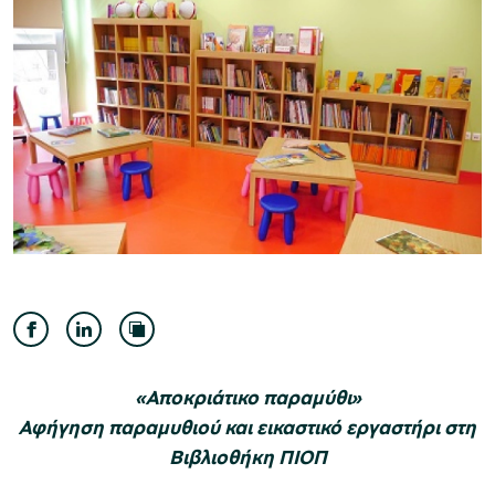
Μουσείο Ελιάς και Ελληνικού Λαδιού
Μουσείο Βιομηχανικής Ελαιουργίας
Λέσβου
«Αποκριάτικο παραμύθι»
Μουσείο Πλινθοκεραμοποιίας N. & Σ.
Αφήγηση παραμυθιού και εικαστικό εργαστήρι στη
Βιβλιοθήκη ΠΙΟΠ
Τσαλαπάτα