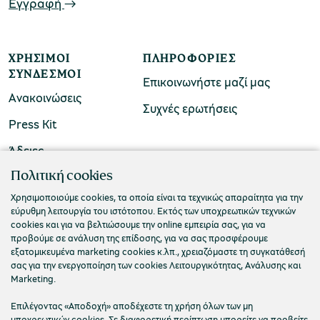
Εγγραφή
ΧΡΉΣΙΜΟΙ
ΠΛΗΡΟΦΟΡΊΕΣ
ΣΎΝΔΕΣΜΟΙ
Επικοινωνήστε μαζί μας
Ανακοινώσεις
Συχνές ερωτήσεις
Press Kit
Άδειες
ΠΟΛΙΤΙΣΤΙΚΟ ΙΔΡΥΜΑ ΟΜΙΛΟΥ ΠΕΙΡΑΙΩΣ
Πολιτική cookies
Τ. 210 3256922
Χρησιμοποιούμε cookies, τα οποία είναι τα τεχνικώς απαραίτητα για την
εύρυθμη λειτουργία του ιστότοπου. Εκτός των υποχρεωτικών τεχνικών
Ε. info@piop.gr
cookies και για να βελτιώσουμε την online εμπειρία σας, για να
προβούμε σε ανάλυση της επίδοσης, για να σας προσφέρουμε
εξατομικευμένα marketing cookies κ.λπ., χρειαζόμαστε τη συγκατάθεσή
ΣΥΝΔΕΘΕΙΤΕ ΜΑΖΙ ΜΑΣ
σας για την ενεργοποίηση των cookies Λειτουργικότητας, Ανάλυσης και
Marketing.
Επιλέγοντας «Αποδοχή» αποδέχεστε τη χρήση όλων των μη
υποχρεωτικών cookies. Σε διαφορετική περίπτωση μπορείτε να προβείτε