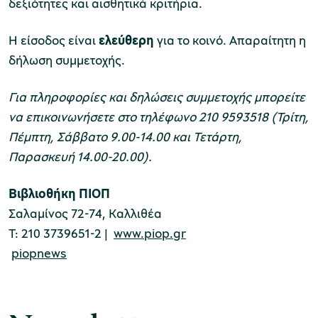
δεξιότητες και αισθητικά κριτήρια.
Η είσοδος είναι
ελεύθερη
για το κοινό. Απαραίτητη η
χολικές ομάδες
δήλωση συμμετοχής.
παιδευτικά προγράμματα
Για πληροφορίες και δηλώσεις συμμετοχής μπορείτε
line εισιτήρια
να επικοινωνήσετε στο τηλέφωνο 210 9593518 (Τρίτη,
ορά εισιτηρίων
Πέμπτη, Σάββατο 9.00-14.00 και Τετάρτη,
Παρασκευή 14.00-20.00).
Βιβλιοθήκη ΠΙΟΠ
Σαλαμίνος 72-74, Καλλιθέα
Τ: 210 3739651-2 |
www.piop.gr
piopnews