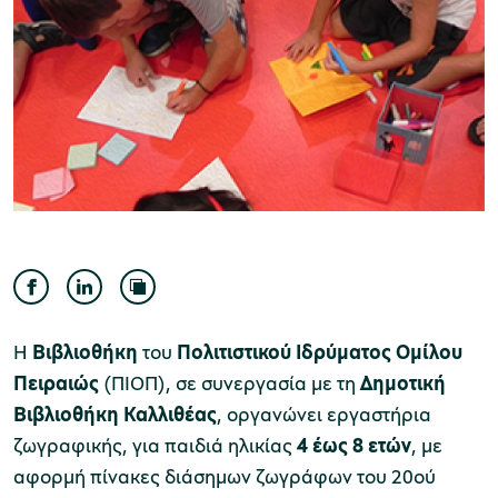
Μουσείο Ελιάς και Ελληνικού Λαδιού
Μουσείο Βιομηχανικής Ελαιουργίας
Λέσβου
Η
Βιβλιοθήκη
του
Πολιτιστικού Ιδρύματος Ομίλου
Πειραιώς
(ΠΙΟΠ), σε συνεργασία με τη
Δημοτική
Βιβλιοθήκη Καλλιθέας
, οργανώνει εργαστήρια
Μουσείο Πλινθοκεραμοποιίας N. & Σ.
ζωγραφικής, για παιδιά ηλικίας
4 έως 8 ετών
, με
Τσαλαπάτα
αφορμή πίνακες διάσημων ζωγράφων του 20ού