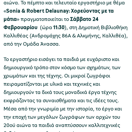
αιώνα. Το πέμπτο και τελευταίο εργαστήριο με θέμα
«
Sonia & Robert Delaunay: Χορεύοντας με τα
μάτια
» πραγματοποιείται το
Σάββατο 24
Μουσείο Μαρμαροτεχνίας
Φεβρουαρίου
(ώρα
11:30
), στη Δημοτική Βιβλιοθήκη
Καλλιθέας (Ανδρομάχης 86Α & Αλκμήνης, Καλλιθέα),
από την Ομάδα Άνασσα.
Μουσείο Περιβάλλοντος Στυμφαλίας
Το εργαστήριο εισάγει τα παιδιά με ευχάριστο και
δημιουργικό τρόπο στον κόσμο των σχημάτων, των
χρωμάτων και της τέχνης. Οι μικροί ζωγράφοι
πειραματίζονται με υλικά και τεχνικές και
Μουσείο Μαστίχας Χίου
δημιουργούν τα δικά τους μοναδικά έργα τέχνης
εκφράζοντας τα συναισθήματα και τις ιδέες τους.
Μέσα από την γνωριμία με την ιστορία, το έργο και
την εποχή των μεγάλων ζωγράφων των αρχών του
Μουσείο Αργυροτεχνίας
20ού αιώνα τα παιδιά αναπτύσσουν καλλιτεχνικές