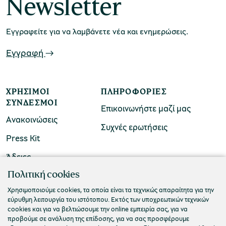
Newsletter
Εγγραφείτε για να λαμβάνετε νέα και ενημερώσεις.
Εγγραφή
ΧΡΉΣΙΜΟΙ
ΠΛΗΡΟΦΟΡΊΕΣ
ΣΎΝΔΕΣΜΟΙ
Επικοινωνήστε μαζί μας
Ανακοινώσεις
Συχνές ερωτήσεις
Press Kit
Άδειες
ΠΟΛΙΤΙΣΤΙΚΟ ΙΔΡΥΜΑ ΟΜΙΛΟΥ ΠΕΙΡΑΙΩΣ
Πολιτική cookies
Τ. 210 3256922
Χρησιμοποιούμε cookies, τα οποία είναι τα τεχνικώς απαραίτητα για την
εύρυθμη λειτουργία του ιστότοπου. Εκτός των υποχρεωτικών τεχνικών
Ε. info@piop.gr
cookies και για να βελτιώσουμε την online εμπειρία σας, για να
προβούμε σε ανάλυση της επίδοσης, για να σας προσφέρουμε